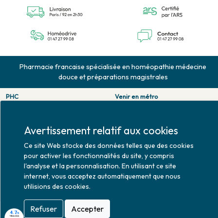
Pharmacie francaise spécialisée en homéopathie médecine
douce et préparations magistrales
PHC
Venir en métro
126 rue de la pompe
Pompe : ligne 9.
75116 PARIS
Trocadero : ligne 6/9.
Tél. 01 47 27 99 08
Victor hugo : ligne 2.
Avertissement relatif aux cookies
Fax. 01 47 55 03 61
Venir en bus
Ce site Web stocke des données telles que des cookies
Horaires d'ouverture
Jean Monet : ligne 52.
pour activer les fonctionnalités du site, y compris
Lundi : 10h30 - 20h00
l'analyse et la personnalisation. En utilisant ce site
Mardi au vendredi : 9h00 -
internet, vous acceptez automatiquement que nous
20h00
utilisions des cookies.
Samedi : 9h30 - 20h00
Refuser
Accepter