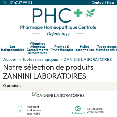
Tel :
01 47 27 99 08
Contact
|
Blog
Vitamines
Les
minéraux
Plantes &
Huiles
Tubes doses
indispensables
Compléments
Phytothérapie
essentielles
Homéopathi
alimentaires
Accueil
Toutes nos marques
ZANNINI LABORATOIRES
Notre sélection de produits
ZANNINI LABORATOIRES
0 produits