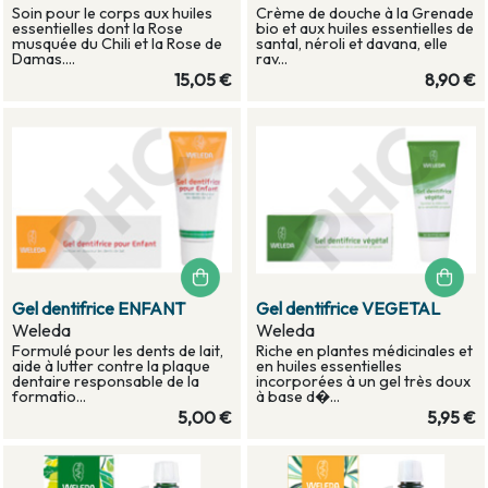
Soin pour le corps aux huiles
Crème de douche à la Grenade
essentielles dont la Rose
bio et aux huiles essentielles de
musquée du Chili et la Rose de
santal, néroli et davana, elle
Damas....
rav...
15,05 €
8,90 €
Gel dentifrice ENFANT
Gel dentifrice VEGETAL
Weleda
Weleda
Formulé pour les dents de lait,
Riche en plantes médicinales et
aide à lutter contre la plaque
en huiles essentielles
dentaire responsable de la
incorporées à un gel très doux
formatio...
à base d�...
5,00 €
5,95 €