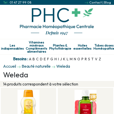
Tel :
01 47 27 99 08
Contact
|
Blog
Vitamines
Les
minéraux
Plantes &
Huiles
Tubes doses
indispensables
Compléments
Phytothérapie
essentielles
Homéopathi
alimentaires
Besoins :
A
B
C
D
E
F
G
H
I
J
K
L
M
N
O
P
R
S
T
V
Z
Accueil
Beauté naturelle
Weleda
Weleda
14 produits correspondent à votre sélection