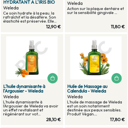
HYDRATANT A L'IRIS BIO
Weleda
Weleda
Action sur la plaque dentaire et
sur la sensibilité gingivale ...
Ce soin hydrate à la peau, la
rafraîchit et la désaltère. Son
élasticité est préservée. Elle...
12,90 €
11,80 €
L'huile dynamisante à
Huile de Massage au
l'Argousier - Weleda
Calendula - Weleda
Weleda
Weleda
L'huile dynamisante à
L'huile de massage de Weleda
l'Argousier de Weleda va avoir
est un soin notamment
un effet revitalisant et
destinée aux peaux sensibles.
régénérant sur vot...
Produit Végan....
28,10 €
17,80 €