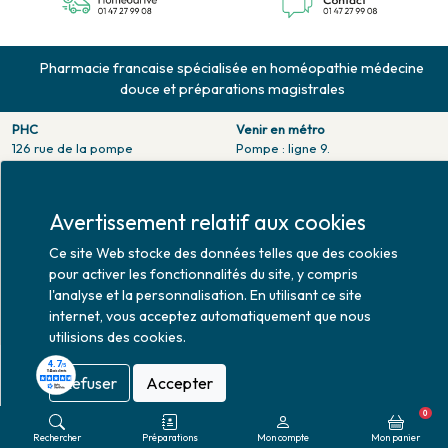
Pharmacie francaise spécialisée en homéopathie médecine
douce et préparations magistrales
PHC
Venir en métro
126 rue de la pompe
Pompe : ligne 9.
75116 PARIS
Trocadero : ligne 6/9.
Tél. 01 47 27 99 08
Victor hugo : ligne 2.
Fax. 01 47 55 03 61
Avertissement relatif aux cookies
Venir en bus
Horaires d'ouverture
Jean Monet : ligne 52.
Ce site Web stocke des données telles que des cookies
Lundi : 10h30 - 20h00
pour activer les fonctionnalités du site, y compris
Mardi au vendredi : 9h00 -
l'analyse et la personnalisation. En utilisant ce site
20h00
internet, vous acceptez automatiquement que nous
Samedi : 9h30 - 20h00
utilisions des cookies.
Refuser
Accepter
Mise à jour le 07/08/2026 © 2026
0
Rechercher
Préparations
Mon compte
Mon panier