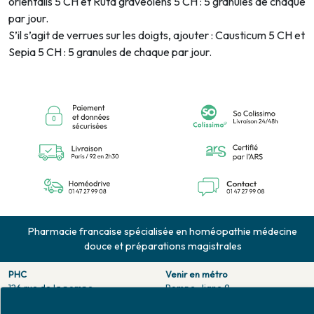
orientalis 5 CH et Ruta graveolens 5 CH : 5 granules de chaque
par jour.
S’il s’agit de verrues sur les doigts, ajouter : Causticum 5 CH et
Sepia 5 CH : 5 granules de chaque par jour.
Pharmacie francaise spécialisée en homéopathie médecine
douce et préparations magistrales
PHC
Venir en métro
126 rue de la pompe
Pompe : ligne 9.
75116 PARIS
Trocadero : ligne 6/9.