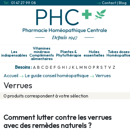
Tel :
01 47 27 99 08
Contact
|
Blog
Vitamines
Les
minéraux
Plantes &
Huiles
Tubes doses
indispensables
Compléments
Phytothérapie
essentielles
Homéopathi
alimentaires
Besoins :
A
B
C
D
E
F
G
H
I
J
K
L
M
N
O
P
R
S
T
V
Z
Accueil
Le guide conseil homéopathique
Verrues
Verrues
0 produits correspondent à votre sélection
Comment lutter contre les verrues
avec des remèdes naturels ?