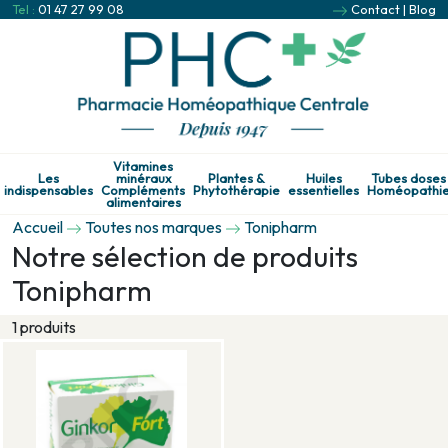
Tel :
01 47 27 99 08
Contact
|
Blog
Vitamines
Les
minéraux
Plantes &
Huiles
Tubes doses
indispensables
Compléments
Phytothérapie
essentielles
Homéopathi
alimentaires
Accueil
Toutes nos marques
Tonipharm
Notre sélection de produits
Tonipharm
1 produits