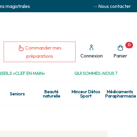
ns magistrales
Nous contacter
0
Commander mes
Connexion
Panier
préparations
SEILS «CLEF EN MAIN»
QUI SOMMES-NOUS ?
Beauté
Minceur Détox
Médicaments
Seniors
naturelle
Sport
Parapharmacie