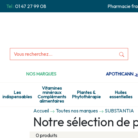
Tel :
01 47 27 99 08
Pharmacie fra
NOS MARQUES
APOTHICANN
Vitamines
Les
minéraux
Plantes &
Huiles
indispensables
Compléments
Phytothérapie
essentielles
alimentaires
Accueil
Toutes nos marques
SUBSTANTIA
Notre sélection de
0 produits