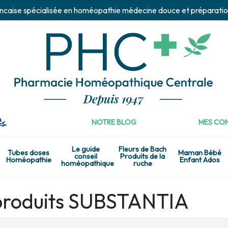
ncaise spécialisée en homéopathie médecine douce et préparatio
NOTRE BLOG
MES CON
Le guide
Fleurs de Bach
Tubes doses
Maman Bébé
conseil
Produits de la
Homéopathie
Enfant Ados
homéopathique
ruche
 produits SUBSTANTIA