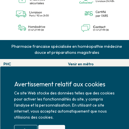
Pharmacie francaise spécialisée en homéopathie médecine
douce et préparations magistrales
PHC
Venir en métro
126 rue de la pompe
Pompe : ligne 9.
75116 PARIS
Trocadero : ligne 6/9.
Tél. 01 47 27 99 08
Victor hugo : ligne 2.
Avertissement relatif aux cookies
Fax. 01 47 55 03 61
Venir en bus
Ce site Web stocke des données telles que des cookies
Horaires d'ouverture
Jean Monet : ligne 52.
pour activer les fonctionnalités du site, y compris
Lundi : 10h30 - 20h00
l'analyse et la personnalisation. En utilisant ce site
Mardi au vendredi : 9h00 -
internet, vous acceptez automatiquement que nous
20h00
utilisions des cookies.
Samedi : 9h30 - 20h00