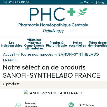
Tel :
01 47 27 99 08
Contact
|
Blog
Vitamines
Les
minéraux
Plantes &
Huiles
Tubes doses
indispensables
Compléments
Phytothérapie
essentielles
Homéopathi
alimentaires
Accueil
Toutes nos marques
SANOFI-SYNTHELABO
FRANCE
Notre sélection de produits
SANOFI-SYNTHELABO FRANCE
0 produits