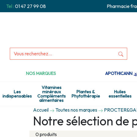
Tel :
01 47 27 99 08
Pharmacie fra
NOS MARQUES
APOTHICANN
Vitamines
Les
minéraux
Plantes &
Huiles
indispensables
Compléments
Phytothérapie
essentielles
alimentaires
Accueil
Toutes nos marques
PROCTER&GA
Notre sélection d
0 produits