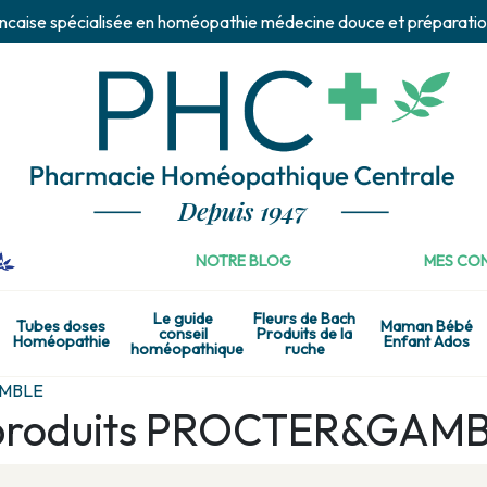
ncaise spécialisée en homéopathie médecine douce et préparatio
NOTRE BLOG
MES CON
Le guide
Fleurs de Bach
Tubes doses
Maman Bébé
conseil
Produits de la
Homéopathie
Enfant Ados
homéopathique
ruche
MBLE
e produits PROCTER&GAM