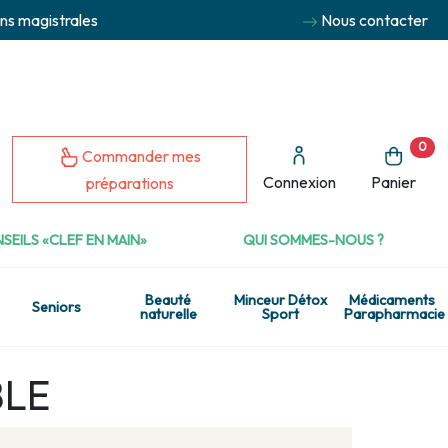
ns magistrales
Nous contacter
0
Commander mes
Connexion
Panier
préparations
SEILS «CLEF EN MAIN»
QUI SOMMES-NOUS ?
Beauté
Minceur Détox
Médicaments
Seniors
naturelle
Sport
Parapharmacie
BLE