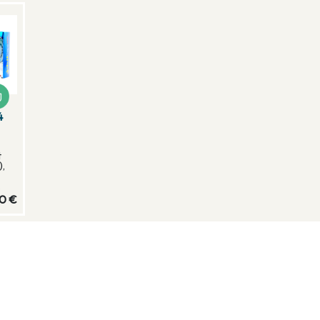
4
t
),
.
20 €