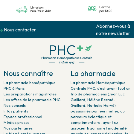
Abonnez-vous à
Nous contacter
notre newsletter
Nous connaître
La pharmacie
La pharmacie homépathique
La pharmacie Homéopathique
PHC à Paris
Centrale PHC, c’est avant tout un
Les préparations magistrales
trio de pharmaciens (Jean Luc
Les offres de la pharmacie PHC
Gaillard, Hélène Berrué-
Nos conseils
Gaillard, Nathalie Hervé)
Infos patients
passionnés par leur métier, au
Espace professionnel
parcours éclectique et
Médias presse
complémentaire, ayant su
Nos partenaires
associer tradition et modernité
Le blog Homéo-expert
au sein de leur spécialisation : la