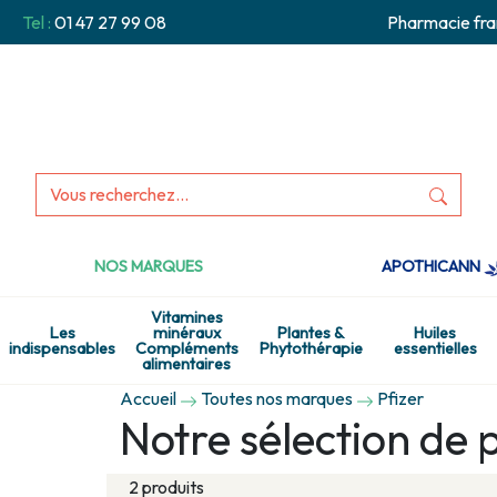
Tel :
01 47 27 99 08
Pharmacie fra
NOS MARQUES
APOTHICANN
Vitamines
Les
minéraux
Plantes &
Huiles
indispensables
Compléments
Phytothérapie
essentielles
alimentaires
Accueil
Toutes nos marques
Pfizer
Notre sélection de p
2 produits