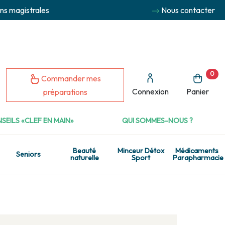
ns magistrales
Nous contacter
0
Commander mes
Connexion
Panier
préparations
SEILS «CLEF EN MAIN»
QUI SOMMES-NOUS ?
Beauté
Minceur Détox
Médicaments
Seniors
naturelle
Sport
Parapharmacie