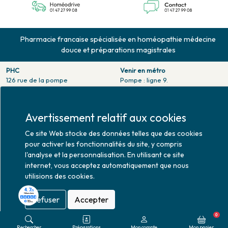
Pharmacie francaise spécialisée en homéopathie médecine
douce et préparations magistrales
PHC
Venir en métro
126 rue de la pompe
Pompe : ligne 9.
75116 PARIS
Trocadero : ligne 6/9.
Tél. 01 47 27 99 08
Victor hugo : ligne 2.
Fax. 01 47 55 03 61
Avertissement relatif aux cookies
Venir en bus
Horaires d'ouverture
Jean Monet : ligne 52.
Ce site Web stocke des données telles que des cookies
Lundi : 10h30 - 20h00
pour activer les fonctionnalités du site, y compris
Mardi au vendredi : 9h00 -
l'analyse et la personnalisation. En utilisant ce site
20h00
internet, vous acceptez automatiquement que nous
Samedi : 9h30 - 20h00
utilisions des cookies.
Refuser
Accepter
Mise à jour le 08/08/2026 © 2026
0
Rechercher
Préparations
Mon compte
Mon panier