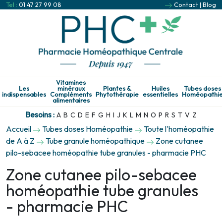
Tel :
01 47 27 99 08
Contact
|
Blog
Vitamines
Les
minéraux
Plantes &
Huiles
Tubes doses
indispensables
Compléments
Phytothérapie
essentielles
Homéopathi
alimentaires
Besoins :
A
B
C
D
E
F
G
H
I
J
K
L
M
N
O
P
R
S
T
V
Z
Accueil
Tubes doses Homéopathie
Toute l'homéopathie
de A à Z
Tube granule homéopathique
Zone cutanee
pilo-sebacee homéopathie tube granules - pharmacie PHC
Zone cutanee pilo-sebacee
homéopathie tube granules
- pharmacie PHC