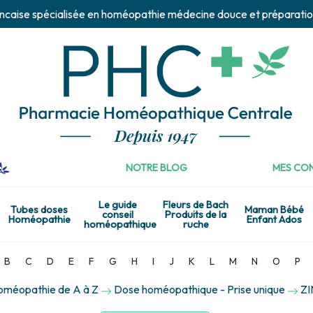
ncaise spécialisée en homéopathie médecine douce et préparatio
NOTRE BLOG
MES CON
Le guide
Fleurs de Bach
Tubes doses
Maman Bébé
conseil
Produits de la
Homéopathie
Enfant Ados
homéopathique
ruche
B
C
D
E
F
G
H
I
J
K
L
M
N
O
P
homéopathie de A à Z
Dose homéopathique - Prise unique
ZI