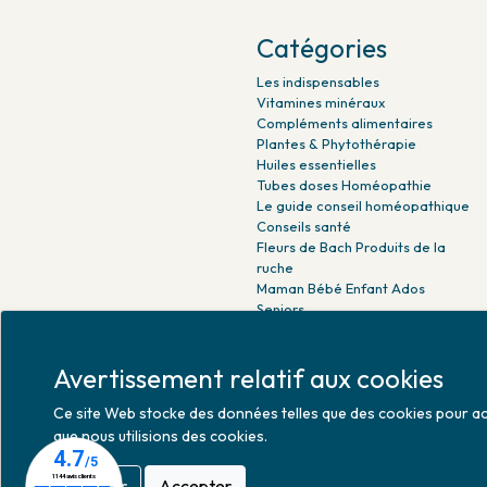
Catégories
Les indispensables
Vitamines minéraux
Compléments alimentaires
Plantes & Phytothérapie
Huiles essentielles
Tubes doses Homéopathie
Le guide conseil homéopathique
Conseils santé
Fleurs de Bach Produits de la
ruche
Maman Bébé Enfant Ados
Seniors
Beauté naturelle
Minceur Détox Sport
Avertissement relatif aux cookies
Médicaments Parapharmacie
Ce site Web stocke des données telles que des cookies pour activ
que nous utilisions des cookies.
Refuser
Accepter