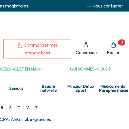
ns magistrales
Nous contacter
0
Commander mes
Connexion
Panier
préparations
SEILS «CLEF EN MAIN»
QUI SOMMES-NOUS ?
Beauté
Minceur Détox
Médicaments
Seniors
naturelle
Sport
Parapharmacie
R
S
T
V
Z
CRATAEGI Tube-granules