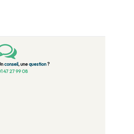
Un
conseil
, une
question
?
1 47 27 99 08