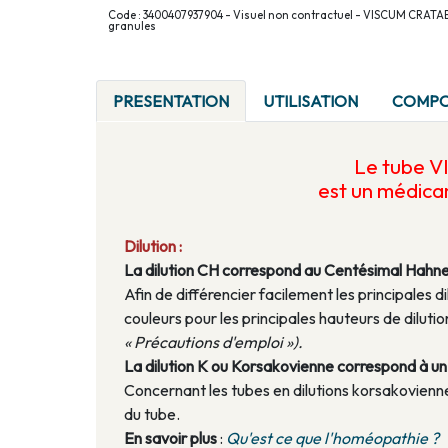
Code : 3400407937904 - Visuel non contractuel - VISCUM CRATAE
granules
PRESENTATION
UTILISATION
COMPO
Le tube 
est un médic
Dilution :
La dilution CH correspond au Centésimal Hahn
Afin de différencier facilement les principales di
couleurs pour les principales hauteurs de dilu
« Précautions d'emploi »).
La dilution K ou Korsakovienne correspond à un a
Concernant les tubes en dilutions korsakoviennes
du tube.
En savoir plus
:
Qu'est ce que l'homéopathie ?