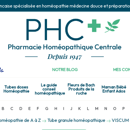
ncaise spécialisée en homéopathie médecine douce et préparatio
NOTRE BLOG
MES CON
Le guide
Fleurs de Bach
Tubes doses
Maman Bébé
conseil
Produits de la
Homéopathie
Enfant Ados
homéopathique
ruche
B
C
D
E
F
G
H
I
J
K
L
M
N
O
P
homéopathie de A à Z
Tube granule homéopathique
VISCUM 