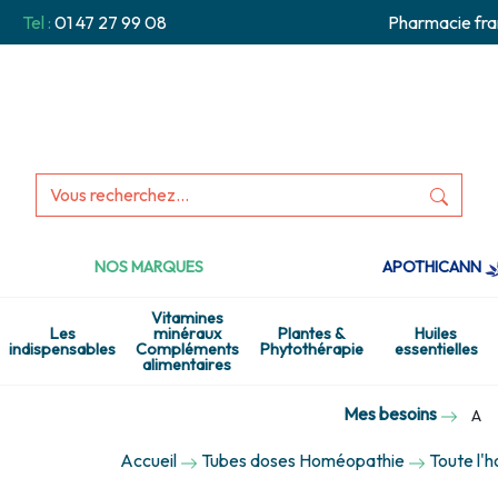
Tel :
01 47 27 99 08
Pharmacie fra
NOS MARQUES
APOTHICANN
Vitamines
Les
minéraux
Plantes &
Huiles
indispensables
Compléments
Phytothérapie
essentielles
alimentaires
Mes besoins
A
Accueil
Tubes doses Homéopathie
Toute l'