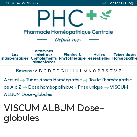
Tel :
01 47 27 99 08
Contact
|
Blog
Vitamines
Les
minéraux
Plantes &
Huiles
Tubes doses
indispensables
Compléments
Phytothérapie
essentielles
Homéopathi
alimentaires
Besoins :
A
B
C
D
E
F
G
H
I
J
K
L
M
N
O
P
R
S
T
V
Z
Accueil
Tubes doses Homéopathie
Toute l'homéopathie
de A à Z
Dose homéopathique - Prise unique
VISCUM
ALBUM Dose-globules
VISCUM ALBUM Dose-
globules