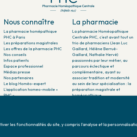
Nous connaître
La pharmacie
La pharmacie homépathique
La pharmacie Homéopathique
PHC à Paris
Centrale PHC, c’est avant tout un
Les préparations magistrales
trio de pharmaciens (Jean Luc
Les offres de la pharmacie PHC
Gaillard, Hélène Berrué-
Nos conseils
Gaillard, Nathalie Hervé)
Infos patients
passionnés par leur métier, au
Espace professionnel
parcours éclectique et
Médias presse
complémentaire, ayant su
Nos partenaires
associer tradition et modernité
Le blog Homéo-expert
au sein de leur spécialisation : la
L’application homeo-mobile «
préparation magistrale et
PHC »
homéopathique.
La pharmacie PHC dans la
presse
Pharmacie citoyenne :
Association Maladies Foie
er les fonctionnalités du site, y compris l'analyse et la personnalisati
Enfants - AMFE
Conditions générales de ventes