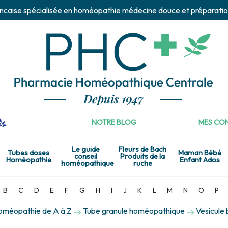
ncaise spécialisée en homéopathie médecine douce et préparatio
NOTRE BLOG
MES CON
Le guide
Fleurs de Bach
Tubes doses
Maman Bébé
conseil
Produits de la
Homéopathie
Enfant Ados
homéopathique
ruche
B
C
D
E
F
G
H
I
J
K
L
M
N
O
P
homéopathie de A à Z
Tube granule homéopathique
Vesicule 