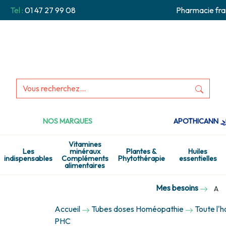
Tel :
01 47 27 99 08
Pharmacie fra
NOS MARQUES
APOTHICANN
Vitamines
Les
minéraux
Plantes &
Huiles
indispensables
Compléments
Phytothérapie
essentielles
alimentaires
Mes besoins
A
Accueil
Tubes doses Homéopathie
Toute l'
PHC