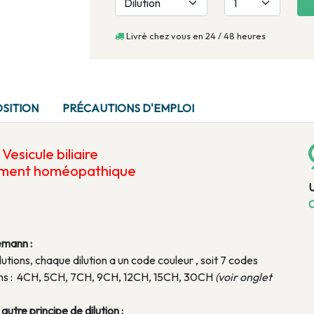
Livré chez vous en 24 / 48 heures
SITION
PRÉCAUTIONS D'EMPLOI
e
Vesicule biliaire
ament homéopathique
0
emann :
lutions, chaque dilution a un code couleur , soit 7 codes
tions : 4CH, 5CH, 7CH, 9CH, 12CH, 15CH, 30CH
(voir onglet
utre principe de dilution :