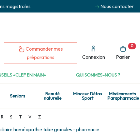
ns magistrales
Nous contacter
0
Commander mes
Connexion
Panier
préparations
SEILS «CLEF EN MAIN»
QUI SOMMES-NOUS ?
Beauté
Minceur Détox
Médicaments
Seniors
naturelle
Sport
Parapharmacie
R
S
T
V
Z
biliaire homéopathie tube granules - pharmacie