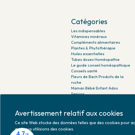
Catégories
Les indispensables
Vitamines minéraux
Compléments alimentaires
Plantes & Phytothérapie
Huiles essentielles
Tubes doses Homéopathie
Le guide conseil homéopathique
Conseils santé
Fleurs de Bach Produits de la
ruche
Maman Bébé Enfant Ados
Seniors
Beauté naturelle
Minceur Détox Sport
Avertissement relatif aux cookies
Médicaments Parapharmacie
Ce site Web stocke des données telles que des cookies pour activ
que nous utilisions des cookies.