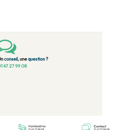
Un
conseil
, une
question
?
1 47 27 99 08