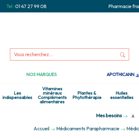
Tel :
01 47 27 99 08
Pharmacie fra
NOS MARQUES
APOTHICANN
Vitamines
Les
minéraux
Plantes &
Huiles
indispensables
Compléments
Phytothérapie
essentielles
alimentaires
Mes besoins
A
Accueil
Médicaments Parapharmacie
Médic