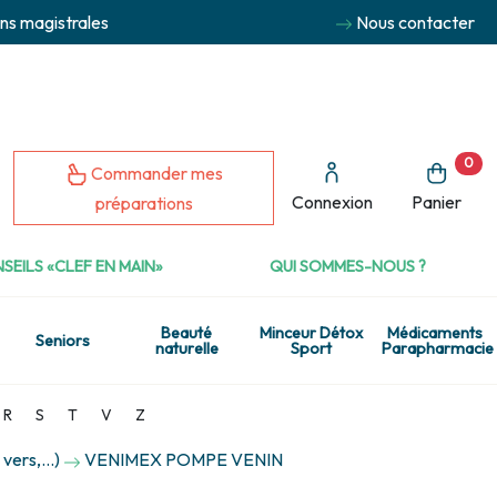
ns magistrales
Nous contacter
0
Commander mes
Connexion
Panier
préparations
SEILS «CLEF EN MAIN»
QUI SOMMES-NOUS ?
Beauté
Minceur Détox
Médicaments
Seniors
naturelle
Sport
Parapharmacie
R
S
T
V
Z
vers,...)
VENIMEX POMPE VENIN