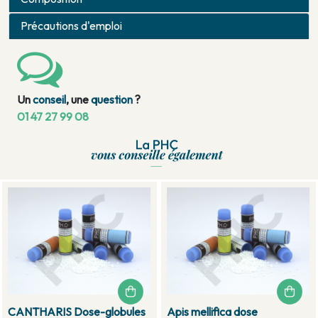
Précautions d'emploi
Un
conseil
, une
question
?
01 47 27 99 08
CANTHARIS Dose-globules
Apis mellifica dose