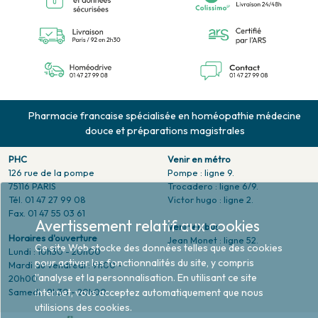
Pharmacie francaise spécialisée en homéopathie médecine
douce et préparations magistrales
PHC
Venir en métro
126 rue de la pompe
Pompe : ligne 9.
75116 PARIS
Trocadero : ligne 6/9.
Tél. 01 47 27 99 08
Victor hugo : ligne 2.
Fax. 01 47 55 03 61
Venir en bus
Horaires d'ouverture
Jean Monet : ligne 52.
Lundi : 10h30 - 20h00
Mardi au vendredi : 9h00 -
20h00
Samedi : 9h30 - 20h00