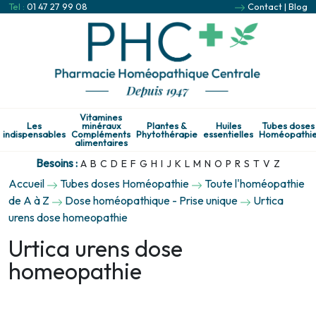
Tel :
01 47 27 99 08
Contact
|
Blog
Vitamines
Les
minéraux
Plantes &
Huiles
Tubes doses
indispensables
Compléments
Phytothérapie
essentielles
Homéopathi
alimentaires
Besoins :
A
B
C
D
E
F
G
H
I
J
K
L
M
N
O
P
R
S
T
V
Z
Accueil
Tubes doses Homéopathie
Toute l'homéopathie
de A à Z
Dose homéopathique - Prise unique
Urtica
urens dose homeopathie
Urtica urens dose
homeopathie