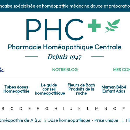
ncaise spécialisée en homéopathie médecine douce et préparatio
NOTRE BLOG
MES CON
Le guide
Fleurs de Bach
Tubes doses
Maman Bébé
conseil
Produits de la
Homéopathie
Enfant Ados
homéopathique
ruche
B
C
D
E
F
G
H
I
J
K
L
M
N
O
P
homéopathie de A à Z
Dose homéopathique - Prise unique
Ti