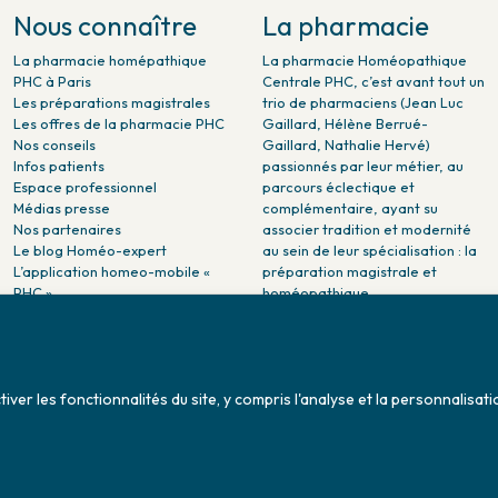
Nous connaître
La pharmacie
La pharmacie homépathique
La pharmacie Homéopathique
PHC à Paris
Centrale PHC, c’est avant tout un
Les préparations magistrales
trio de pharmaciens (Jean Luc
Les offres de la pharmacie PHC
Gaillard, Hélène Berrué-
Nos conseils
Gaillard, Nathalie Hervé)
Infos patients
passionnés par leur métier, au
Espace professionnel
parcours éclectique et
Médias presse
complémentaire, ayant su
Nos partenaires
associer tradition et modernité
Le blog Homéo-expert
au sein de leur spécialisation : la
L’application homeo-mobile «
préparation magistrale et
PHC »
homéopathique.
La pharmacie PHC dans la
presse
Pharmacie citoyenne :
Association Maladies Foie
er les fonctionnalités du site, y compris l'analyse et la personnalisati
Enfants - AMFE
Conditions générales de ventes
Sitemap