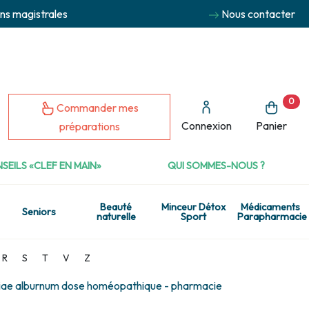
ns magistrales
Nous contacter
0
Commander mes
Connexion
Panier
préparations
SEILS «CLEF EN MAIN»
QUI SOMMES-NOUS ?
Beauté
Minceur Détox
Médicaments
Seniors
naturelle
Sport
Parapharmacie
R
S
T
V
Z
liae alburnum dose homéopathique - pharmacie