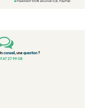
Paiement 100% sécurisé (CB, PayPal)
Un
conseil
, une
question
?
1 47 27 99 08