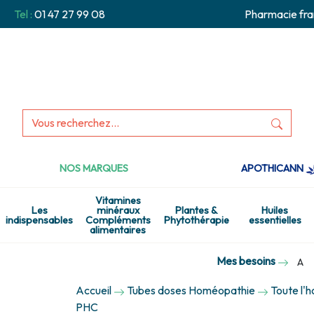
Tel :
01 47 27 99 08
Pharmacie fra
NOS MARQUES
APOTHICANN
Vitamines
Les
minéraux
Plantes &
Huiles
indispensables
Compléments
Phytothérapie
essentielles
alimentaires
Mes besoins
A
Accueil
Tubes doses Homéopathie
Toute l'
PHC