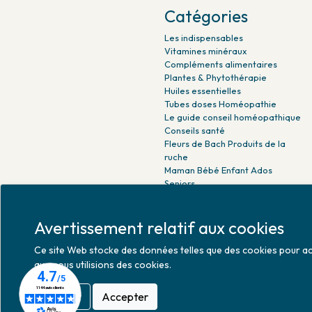
Catégories
Les indispensables
Vitamines minéraux
Compléments alimentaires
Plantes & Phytothérapie
Huiles essentielles
Tubes doses Homéopathie
Le guide conseil homéopathique
Conseils santé
Fleurs de Bach Produits de la
ruche
Maman Bébé Enfant Ados
Seniors
Beauté naturelle
Minceur Détox Sport
Avertissement relatif aux cookies
Médicaments Parapharmacie
Ce site Web stocke des données telles que des cookies pour activ
que nous utilisions des cookies.
Refuser
Accepter