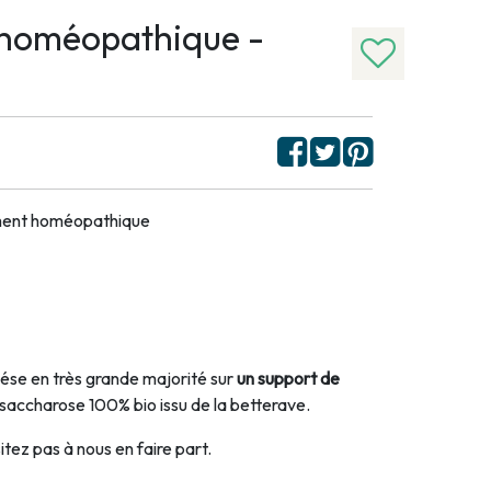
 homéopathique -
ament homéopathique
se en très grande majorité sur
un support de
 saccharose 100% bio issu de la betterave.
tez pas à nous en faire part.