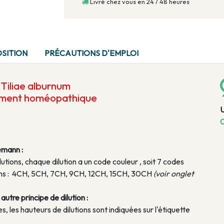
Livré chez vous en 24 / 48 heures
SITION
PRÉCAUTIONS D'EMPLOI
e
Tiliae alburnum
ament homéopathique
0
emann :
lutions, chaque dilution a un code couleur , soit 7 codes
tions : 4CH, 5CH, 7CH, 9CH, 12CH, 15CH, 30CH
(voir onglet
utre principe de dilution :
, les hauteurs de dilutions sont indiquées sur l'étiquette