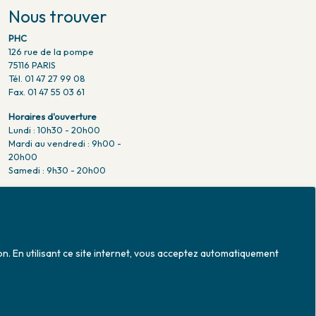
Nous trouver
PHC
126 rue de la pompe
75116 PARIS
Tél. 01 47 27 99 08
Fax. 01 47 55 03 61
Horaires d'ouverture
Lundi : 10h30 - 20h00
Mardi au vendredi : 9h00 -
20h00
Samedi : 9h30 - 20h00
Venir en métro
Pompe : ligne 9.
Trocadero : ligne 6/9.
Victor hugo : ligne 2.
on. En utilisant ce site internet, vous acceptez automatiquement
Venir en bus
Jean Monet : ligne 52.