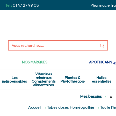
Tel :
01 47 27 99 08
Pharmacie fra
NOS MARQUES
APOTHICANN
Vitamines
Les
minéraux
Plantes &
Huiles
indispensables
Compléments
Phytothérapie
essentielles
alimentaires
Mes besoins
A
Accueil
Tubes doses Homéopathie
Toute l'