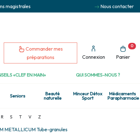
ns magistrales
Nous contacter
0
Commander mes
Connexion
Panier
préparations
SEILS «CLEF EN MAIN»
QUI SOMMES-NOUS ?
Beauté
Minceur Détox
Médicaments
Seniors
naturelle
Sport
Parapharmacie
R
S
T
V
Z
 METALLICUM Tube-granules