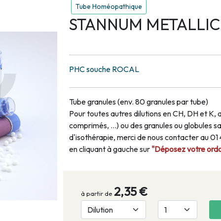
Tube Homéopathique
STANNUM METALLICU
PHC souche ROCAL
Tube granules (env. 80 granules par tube)
Pour toutes autres dilutions en CH, DH et K, 
comprimés, …) ou des granules ou globules san
d'isothérapie, merci de nous contacter au 0
en cliquant à gauche sur
"Déposez votre ordon
2,35 €
à partir de