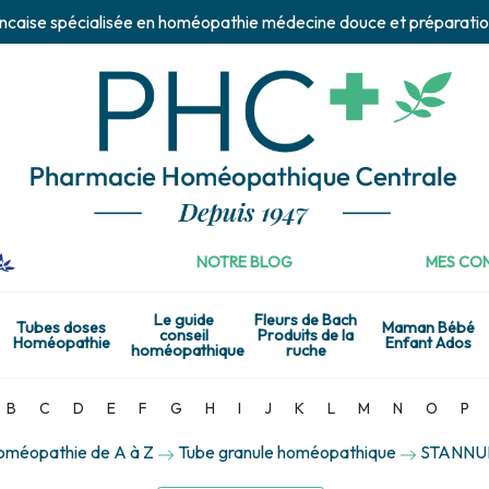
ncaise spécialisée en homéopathie médecine douce et préparatio
NOTRE BLOG
MES CON
Le guide
Fleurs de Bach
Tubes doses
Maman Bébé
conseil
Produits de la
Homéopathie
Enfant Ados
homéopathique
ruche
B
C
D
E
F
G
H
I
J
K
L
M
N
O
P
homéopathie de A à Z
Tube granule homéopathique
STANNUM