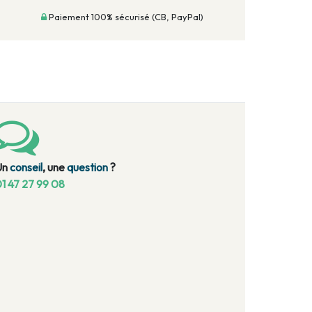
Paiement 100% sécurisé (CB, PayPal)
Un
conseil
, une
question
?
1 47 27 99 08