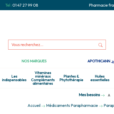
Tel :
01 47 27 99 08
Pharmacie fra
NOS MARQUES
APOTHICANN
Vitamines
Les
minéraux
Plantes &
Huiles
indispensables
Compléments
Phytothérapie
essentielles
alimentaires
Mes besoins
A
Accueil
Médicaments Parapharmacie
Parap