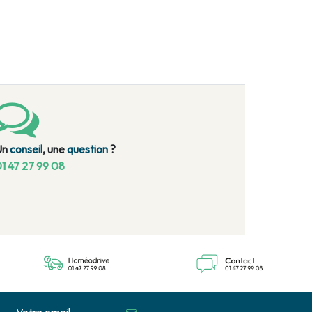
Un
conseil
, une
question
?
1 47 27 99 08