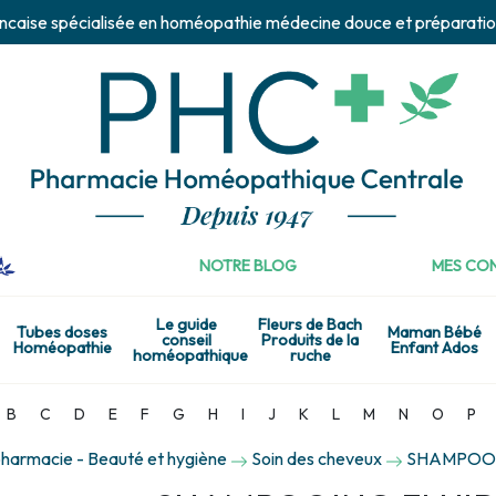
ncaise spécialisée en homéopathie médecine douce et préparatio
NOTRE BLOG
MES CON
Le guide
Fleurs de Bach
Tubes doses
Maman Bébé
conseil
Produits de la
Homéopathie
Enfant Ados
homéopathique
ruche
B
C
D
E
F
G
H
I
J
K
L
M
N
O
P
harmacie - Beauté et hygiène
Soin des cheveux
SHAMPOOI