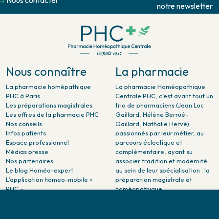
Nous contacter
notre newsletter
Nous connaître
La pharmacie
La pharmacie homépathique
La pharmacie Homéopathique
PHC à Paris
Centrale PHC, c’est avant tout un
Les préparations magistrales
trio de pharmaciens (Jean Luc
Les offres de la pharmacie PHC
Gaillard, Hélène Berrué-
Nos conseils
Gaillard, Nathalie Hervé)
Infos patients
passionnés par leur métier, au
Espace professionnel
parcours éclectique et
Médias presse
complémentaire, ayant su
Nos partenaires
associer tradition et modernité
Le blog Homéo-expert
au sein de leur spécialisation : la
L’application homeo-mobile «
préparation magistrale et
PHC »
homéopathique.
La pharmacie PHC dans la
presse
Pharmacie citoyenne :