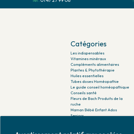
Tel :
01 47 27 99 08
Catégories
Les indispensables
Vitamines minéraux
Compléments alimentaires
Plantes & Phytothérapie
Huiles essentielles
Tubes doses Homéopathie
Le guide conseil homéopathique
Conseils santé
Fleurs de Bach Produits de la
ruche
Maman Bébé Enfant Ados
Seniors
Beauté naturelle
Minceur Détox Sport
Médicaments Parapharmacie