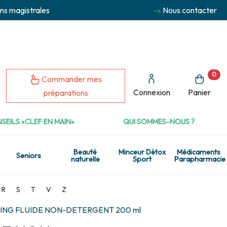
ns magistrales
Nous contacter
0
Commander mes
Connexion
Panier
préparations
SEILS «CLEF EN MAIN»
QUI SOMMES-NOUS ?
Beauté
Minceur Détox
Médicaments
Seniors
naturelle
Sport
Parapharmacie
R
S
T
V
Z
NG FLUIDE NON-DETERGENT 200 ml