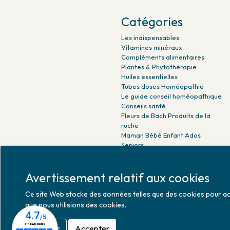
Catégories
Les indispensables
Vitamines minéraux
Compléments alimentaires
Plantes & Phytothérapie
Huiles essentielles
Tubes doses Homéopathie
Le guide conseil homéopathique
Conseils santé
Fleurs de Bach Produits de la
ruche
Maman Bébé Enfant Ados
Seniors
Beauté naturelle
Minceur Détox Sport
Avertissement relatif aux cookies
Médicaments Parapharmacie
Ce site Web stocke des données telles que des cookies pour activ
que nous utilisions des cookies.
Refuser
Accepter