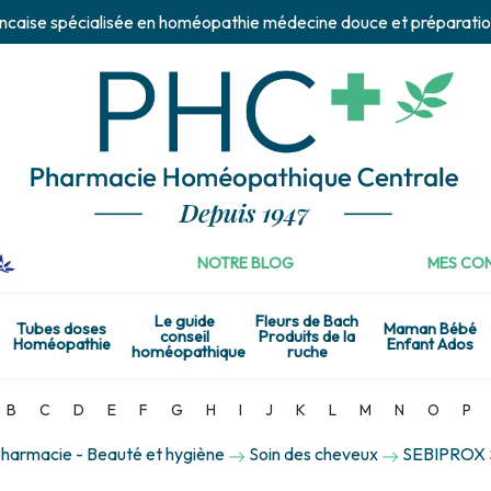
ncaise spécialisée en homéopathie médecine douce et préparatio
NOTRE BLOG
MES CON
Le guide
Fleurs de Bach
Tubes doses
Maman Bébé
conseil
Produits de la
Homéopathie
Enfant Ados
homéopathique
ruche
B
C
D
E
F
G
H
I
J
K
L
M
N
O
P
harmacie - Beauté et hygiène
Soin des cheveux
SEBIPROX