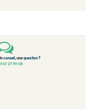
Un
conseil
, une
question
?
1 47 27 99 08