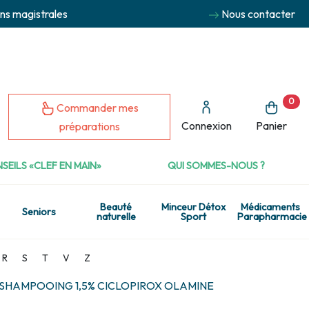
ns magistrales
Nous contacter
0
Commander mes
Connexion
Panier
préparations
SEILS «CLEF EN MAIN»
QUI SOMMES-NOUS ?
Beauté
Minceur Détox
Médicaments
Seniors
naturelle
Sport
Parapharmacie
R
S
T
V
Z
 SHAMPOOING 1,5% CICLOPIROX OLAMINE