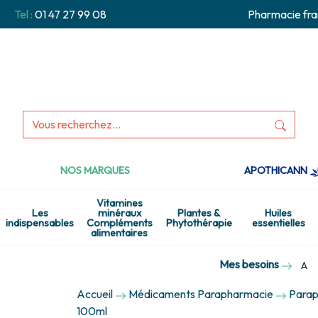
Tel :
01 47 27 99 08
Pharmacie fra
NOS MARQUES
APOTHICANN
Vitamines
Les
minéraux
Plantes &
Huiles
indispensables
Compléments
Phytothérapie
essentielles
alimentaires
Mes besoins
A
Accueil
Médicaments Parapharmacie
Parap
100ml