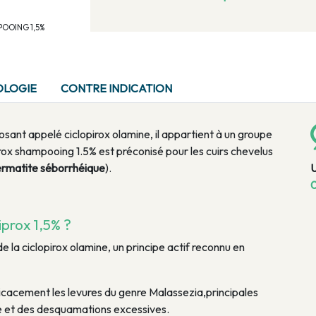
MPOOING 1,5%
OLOGIE
CONTRE INDICATION
ant appelé ciclopirox olamine, il appartient à un groupe
rox shampooing 1.5% est préconisé pour les cuirs chevelus
rmatite séborrhéique
).
0
prox 1,5% ?
 la ciclopirox olamine, un principe actif reconnu en
ficacement les levures du genre Malassezia,principales
e et des desquamations excessives.