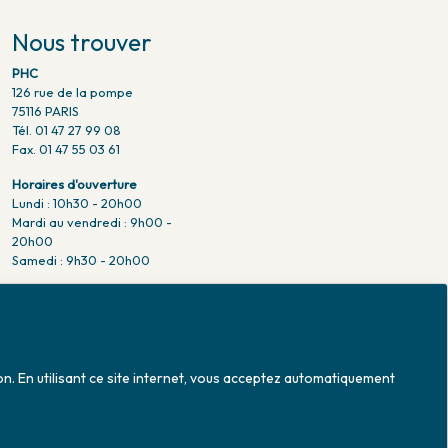
Nous trouver
PHC
126 rue de la pompe
75116 PARIS
Tél. 01 47 27 99 08
Fax. 01 47 55 03 61
Horaires d'ouverture
Lundi : 10h30 - 20h00
Mardi au vendredi : 9h00 -
20h00
Samedi : 9h30 - 20h00
Venir en métro
Pompe : ligne 9.
Trocadero : ligne 6/9.
Victor hugo : ligne 2.
on. En utilisant ce site internet, vous acceptez automatiquement
Venir en bus
Jean Monet : ligne 52.