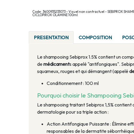
Code : 3400935233073 - Visuel non contractuel - SEBIPROX SHA
CICLOPIROX OLAMINE 100ml
PRESENTATION
COMPOSITION
POS
Le shampooing Sebiprox 1.5% contient un compos
de
médicament
s appelé "antifongiques". Sebip
squameux, rouges et qui démangent (appelé
de
Conditionnement : 100 ml
Pourquoi choisir le Shampooing Sebi
Le shampooing traitant Sebiprox 1,5% contient de
dermatologie pour sa triple action :
Action Antifongique Puissante : Élimine ef
responsables de la dermatite séborrhéiqu