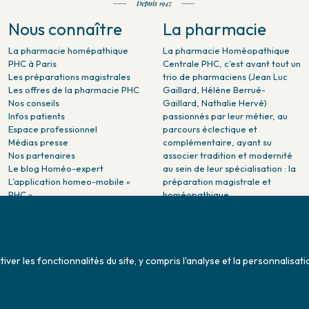
Nous connaître
La pharmacie
La pharmacie homépathique
La pharmacie Homéopathique
PHC à Paris
Centrale PHC, c’est avant tout un
Les préparations magistrales
trio de pharmaciens (Jean Luc
Les offres de la pharmacie PHC
Gaillard, Hélène Berrué-
Nos conseils
Gaillard, Nathalie Hervé)
Infos patients
passionnés par leur métier, au
Espace professionnel
parcours éclectique et
Médias presse
complémentaire, ayant su
Nos partenaires
associer tradition et modernité
Le blog Homéo-expert
au sein de leur spécialisation : la
L’application homeo-mobile «
préparation magistrale et
PHC »
homéopathique.
La pharmacie PHC dans la
presse
Pharmacie citoyenne :
Association Maladies Foie
er les fonctionnalités du site, y compris l'analyse et la personnalisati
Enfants - AMFE
Conditions générales de ventes