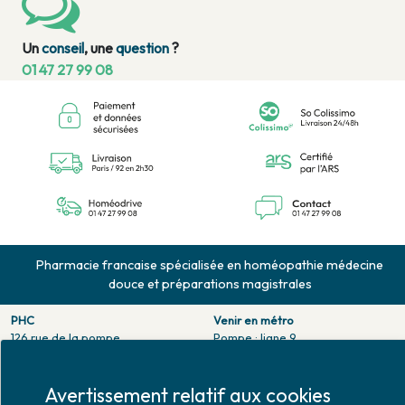
Un
conseil
, une
question
?
01 47 27 99 08
Pharmacie francaise spécialisée en homéopathie médecine
douce et préparations magistrales
PHC
Venir en métro
126 rue de la pompe
Pompe : ligne 9.
75116 PARIS
Trocadero : ligne 6/9.
Tél. 01 47 27 99 08
Victor hugo : ligne 2.
Fax. 01 47 55 03 61
Avertissement relatif aux cookies