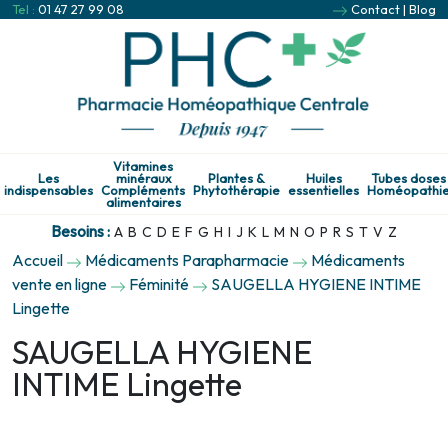
Tel :
01 47 27 99 08
Contact
|
Blog
Vitamines
Les
minéraux
Plantes &
Huiles
Tubes doses
indispensables
Compléments
Phytothérapie
essentielles
Homéopathi
alimentaires
Besoins :
A
B
C
D
E
F
G
H
I
J
K
L
M
N
O
P
R
S
T
V
Z
Accueil
Médicaments Parapharmacie
Médicaments
vente en ligne
Féminité
SAUGELLA HYGIENE INTIME
Lingette
SAUGELLA HYGIENE
INTIME Lingette