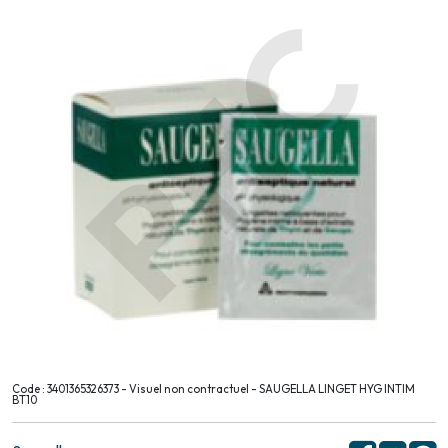
Code : 3401365326373 - Visuel non contractuel - SAUGELLA LINGET HYG INTIM
BT10