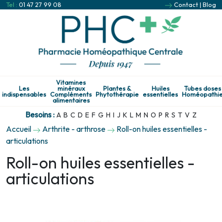
Tel :
01 47 27 99 08
Contact
|
Blog
Vitamines
Les
minéraux
Plantes &
Huiles
Tubes doses
indispensables
Compléments
Phytothérapie
essentielles
Homéopathi
alimentaires
Besoins :
A
B
C
D
E
F
G
H
I
J
K
L
M
N
O
P
R
S
T
V
Z
Accueil
Arthrite - arthrose
Roll-on huiles essentielles -
articulations
Roll-on huiles essentielles -
articulations