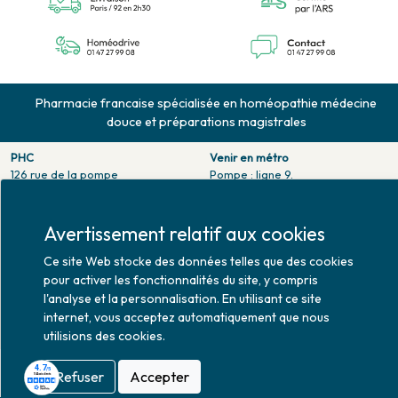
Pharmacie francaise spécialisée en homéopathie médecine
douce et préparations magistrales
PHC
Venir en métro
126 rue de la pompe
Pompe : ligne 9.
75116 PARIS
Trocadero : ligne 6/9.
Tél. 01 47 27 99 08
Victor hugo : ligne 2.
Fax. 01 47 55 03 61
Avertissement relatif aux cookies
Venir en bus
Horaires d'ouverture
Jean Monet : ligne 52.
Ce site Web stocke des données telles que des cookies
Lundi : 10h30 - 20h00
pour activer les fonctionnalités du site, y compris
Mardi au vendredi : 9h00 -
l'analyse et la personnalisation. En utilisant ce site
20h00
internet, vous acceptez automatiquement que nous
Samedi : 9h30 - 20h00
utilisions des cookies.
Refuser
Accepter