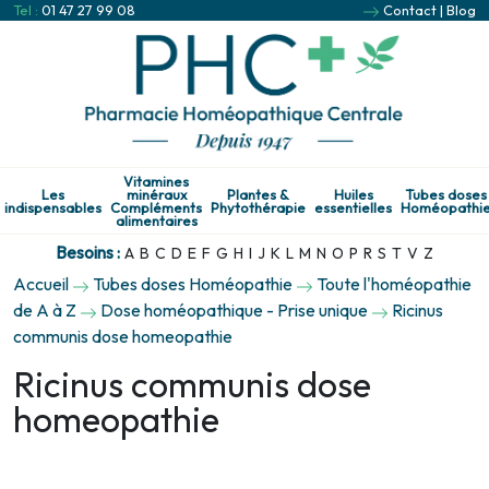
Tel :
01 47 27 99 08
Contact
|
Blog
Vitamines
Les
minéraux
Plantes &
Huiles
Tubes doses
indispensables
Compléments
Phytothérapie
essentielles
Homéopathi
alimentaires
Besoins :
A
B
C
D
E
F
G
H
I
J
K
L
M
N
O
P
R
S
T
V
Z
Accueil
Tubes doses Homéopathie
Toute l'homéopathie
de A à Z
Dose homéopathique - Prise unique
Ricinus
communis dose homeopathie
Ricinus communis dose
homeopathie