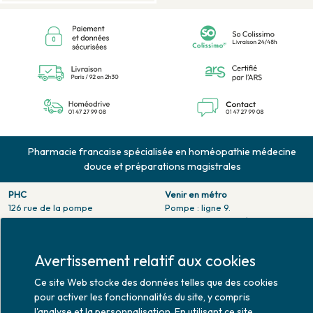
Pharmacie francaise spécialisée en homéopathie médecine
douce et préparations magistrales
PHC
Venir en métro
126 rue de la pompe
Pompe : ligne 9.
75116 PARIS
Trocadero : ligne 6/9.
Tél. 01 47 27 99 08
Victor hugo : ligne 2.
Fax. 01 47 55 03 61
Avertissement relatif aux cookies
Venir en bus
Horaires d'ouverture
Jean Monet : ligne 52.
Ce site Web stocke des données telles que des cookies
Lundi : 10h30 - 20h00
pour activer les fonctionnalités du site, y compris
Mardi au vendredi : 9h00 -
l'analyse et la personnalisation. En utilisant ce site
20h00