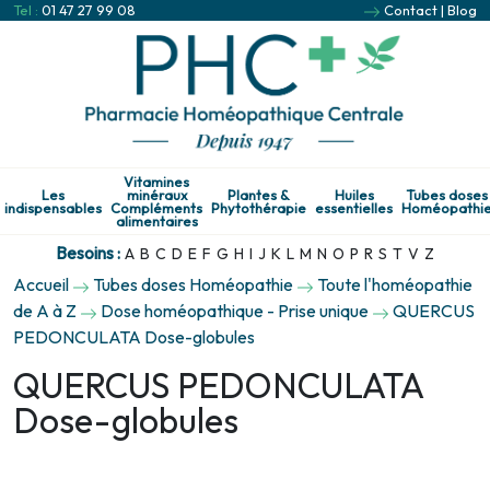
Tel :
01 47 27 99 08
Contact
|
Blog
Vitamines
Les
minéraux
Plantes &
Huiles
Tubes doses
indispensables
Compléments
Phytothérapie
essentielles
Homéopathi
alimentaires
Besoins :
A
B
C
D
E
F
G
H
I
J
K
L
M
N
O
P
R
S
T
V
Z
Accueil
Tubes doses Homéopathie
Toute l'homéopathie
de A à Z
Dose homéopathique - Prise unique
QUERCUS
PEDONCULATA Dose-globules
QUERCUS PEDONCULATA
Dose-globules