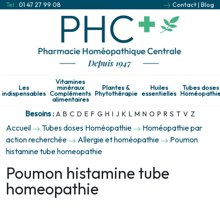
Tel :
01 47 27 99 08
Contact
|
Blog
Vitamines
Les
minéraux
Plantes &
Huiles
Tubes doses
indispensables
Compléments
Phytothérapie
essentielles
Homéopathi
alimentaires
Besoins :
A
B
C
D
E
F
G
H
I
J
K
L
M
N
O
P
R
S
T
V
Z
Accueil
Tubes doses Homéopathie
Homéopathie par
action recherchée
Allergie et homéopathie
Poumon
histamine tube homeopathie
Poumon histamine tube
homeopathie