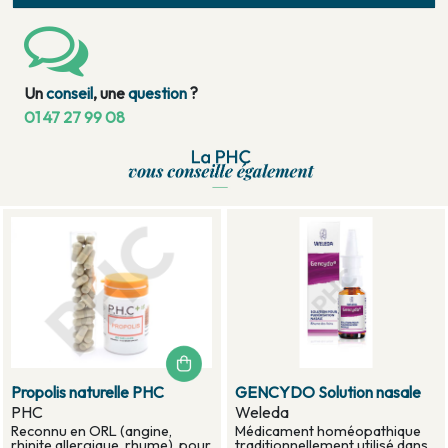
Un
conseil
, une
question
?
01 47 27 99 08
Propolis naturelle PHC
GENCYDO Solution nasale
PHC
Weleda
Reconnu en ORL (angine,
Médicament homéopathique
rhinite allergique, rhume), pour
traditionnellement utilisé dans