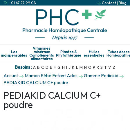
Tel :
01 47 27 99 08
Contact
|
Blog
Vitamines
Les
minéraux
Plantes &
Huiles
Tubes doses
indispensables
Compléments
Phytothérapie
essentielles
Homéopathi
alimentaires
Besoins :
A
B
C
D
E
F
G
H
I
J
K
L
M
N
O
P
R
S
T
V
Z
Accueil
Maman Bébé Enfant Ados
Gamme Pediakid
PEDIAKID CALCIUM C+ poudre
PEDIAKID CALCIUM C+
poudre