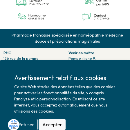
Pharmacie francaise spécialisée en homéopathie médecine
douce et préparations magistrales
PHC
Venir en métro
126 rue de la pompe
Pompe : ligne 9.
75116 PARIS
Trocadero : ligne 6/9.
Tél. 01 47 27 99 08
Victor hugo : ligne 2.
Fax. 01 47 55 03 61
Avertissement relatif aux cookies
Venir en bus
Horaires d'ouverture
Jean Monet : ligne 52.
Ce site Web stocke des données telles que des cookies
Lundi : 10h30 - 20h00
pour activer les fonctionnalités du site, y compris
Mardi au vendredi : 9h00 -
l'analyse et la personnalisation. En utilisant ce site
20h00
internet, vous acceptez automatiquement que nous
Samedi : 9h30 - 20h00
utilisions des cookies.
Refuser
Accepter