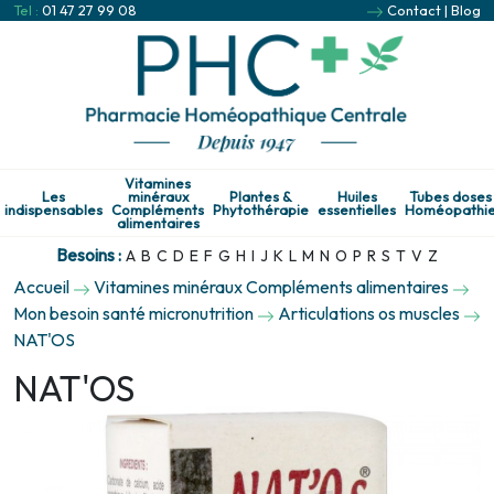
Tel :
01 47 27 99 08
Contact
|
Blog
Vitamines
Les
minéraux
Plantes &
Huiles
Tubes doses
indispensables
Compléments
Phytothérapie
essentielles
Homéopathi
alimentaires
Besoins :
A
B
C
D
E
F
G
H
I
J
K
L
M
N
O
P
R
S
T
V
Z
Accueil
Vitamines minéraux Compléments alimentaires
Mon besoin santé micronutrition
Articulations os muscles
NAT'OS
NAT'OS