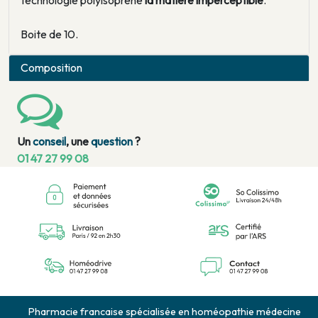
technologie polyisoprène
la matière imperceptible
.
Boite de 10.
Composition
Un
conseil
, une
question
?
01 47 27 99 08
Pharmacie francaise spécialisée en homéopathie médecine