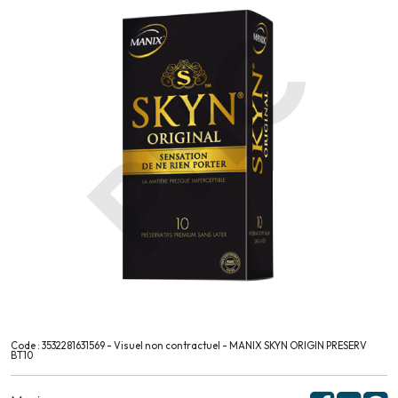
Code : 3532281631569 - Visuel non contractuel - MANIX SKYN ORIGIN PRESERV
BT10