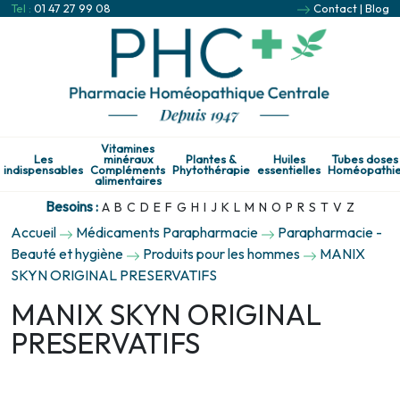
Tel :
01 47 27 99 08
Contact
|
Blog
Vitamines
Les
minéraux
Plantes &
Huiles
Tubes doses
indispensables
Compléments
Phytothérapie
essentielles
Homéopathi
alimentaires
Besoins :
A
B
C
D
E
F
G
H
I
J
K
L
M
N
O
P
R
S
T
V
Z
Accueil
Médicaments Parapharmacie
Parapharmacie -
Beauté et hygiène
Produits pour les hommes
MANIX
SKYN ORIGINAL PRESERVATIFS
MANIX SKYN ORIGINAL
PRESERVATIFS