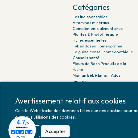
Catégories
Les indispensables
Vitamines minéraux
Compléments alimentaires
Plantes & Phytothérapie
Huiles essentielles
Tubes doses Homéopathie
Le guide conseil homéopathique
Conseils santé
Fleurs de Bach Produits de la
ruche
Maman Bébé Enfant Ados
Seniors
Beauté naturelle
Minceur Détox Sport
Avertissement relatif aux cookies
Médicaments Parapharmacie
Ce site Web stocke des données telles que des cookies pour activ
que nous utilisions des cookies.
Refuser
Accepter