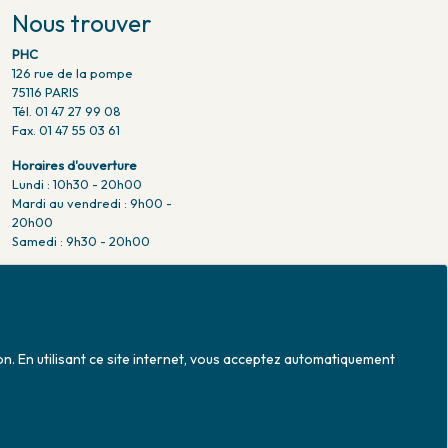
Nous trouver
PHC
126 rue de la pompe
75116 PARIS
Tél. 01 47 27 99 08
Fax. 01 47 55 03 61
Horaires d'ouverture
Lundi : 10h30 - 20h00
Mardi au vendredi : 9h00 -
20h00
Samedi : 9h30 - 20h00
Venir en métro
Pompe : ligne 9.
Trocadero : ligne 6/9.
Victor hugo : ligne 2.
on. En utilisant ce site internet, vous acceptez automatiquement
Venir en bus
Jean Monet : ligne 52.