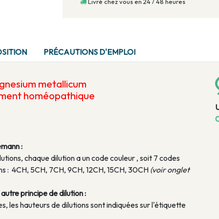
Livré chez vous en 24 / 48 heures
SITION
PRÉCAUTIONS D'EMPLOI
nesium metallicum
ament homéopathique
0
emann :
lutions, chaque dilution a un code couleur , soit 7 codes
tions : 4CH, 5CH, 7CH, 9CH, 12CH, 15CH, 30CH
(voir onglet
utre principe de dilution :
, les hauteurs de dilutions sont indiquées sur l'étiquette