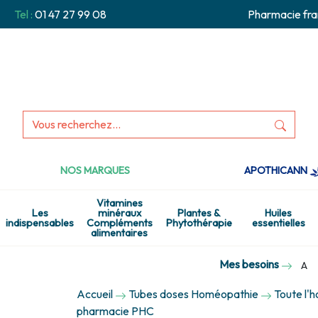
Tel :
01 47 27 99 08
Pharmacie fra
NOS MARQUES
APOTHICANN
Vitamines
Les
minéraux
Plantes &
Huiles
indispensables
Compléments
Phytothérapie
essentielles
alimentaires
Mes besoins
A
Accueil
Tubes doses Homéopathie
Toute l'
pharmacie PHC