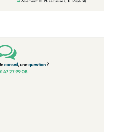
Paiement 100% sécurisé (CB, PayPal)
Un
conseil
, une
question
?
1 47 27 99 08