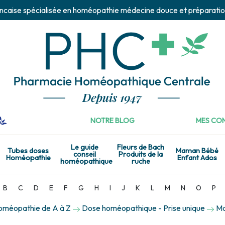
ncaise spécialisée en homéopathie médecine douce et préparatio
NOTRE BLOG
MES CON
Le guide
Fleurs de Bach
Tubes doses
Maman Bébé
conseil
Produits de la
Homéopathie
Enfant Ados
homéopathique
ruche
B
C
D
E
F
G
H
I
J
K
L
M
N
O
P
homéopathie de A à Z
Dose homéopathique - Prise unique
Ma