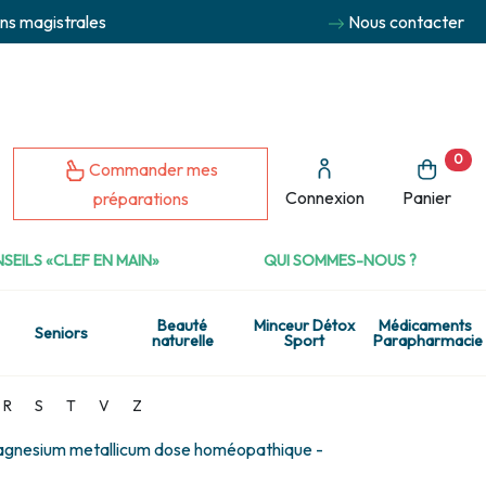
ns magistrales
Nous contacter
0
Commander mes
Connexion
Panier
préparations
SEILS «CLEF EN MAIN»
QUI SOMMES-NOUS ?
Beauté
Minceur Détox
Médicaments
Seniors
naturelle
Sport
Parapharmacie
R
S
T
V
Z
gnesium metallicum dose homéopathique -