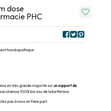
m dose
armacie PHC
ament homéopathique
se en très grande majorité sur
un support de
 saccharose 100% bio issu de la betterave.
tez pas à nous en faire part.