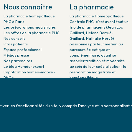
Nous connaître
La pharmacie
La pharmacie homépathique
La pharmacie Homéopathique
PHC à Paris
Centrale PHC, c’est avant tout un
Les préparations magistrales
trio de pharmaciens (Jean Luc
Les offres de la pharmacie PHC
Gaillard, Hélène Berrué-
Nos conseils
Gaillard, Nathalie Hervé)
Infos patients
passionnés par leur métier, au
Espace professionnel
parcours éclectique et
Médias presse
complémentaire, ayant su
Nos partenaires
associer tradition et modernité
Le blog Homéo-expert
au sein de leur spécialisation : la
L’application homeo-mobile «
préparation magistrale et
PHC »
homéopathique.
La pharmacie PHC dans la
presse
Pharmacie citoyenne :
Association Maladies Foie
er les fonctionnalités du site, y compris l'analyse et la personnalisati
Enfants - AMFE
Conditions générales de ventes
Sitemap