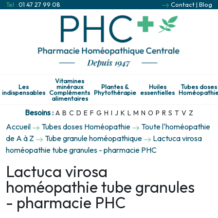
Tel :
01 47 27 99 08
Contact
|
Blog
Vitamines
Les
minéraux
Plantes &
Huiles
Tubes doses
indispensables
Compléments
Phytothérapie
essentielles
Homéopathi
alimentaires
Besoins :
A
B
C
D
E
F
G
H
I
J
K
L
M
N
O
P
R
S
T
V
Z
Accueil
Tubes doses Homéopathie
Toute l'homéopathie
de A à Z
Tube granule homéopathique
Lactuca virosa
homéopathie tube granules - pharmacie PHC
Lactuca virosa
homéopathie tube granules
- pharmacie PHC