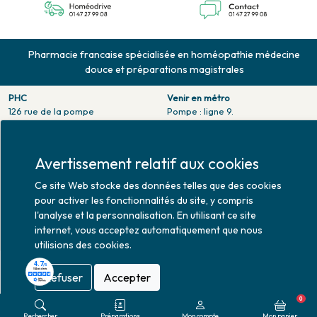
Pharmacie francaise spécialisée en homéopathie médecine
douce et préparations magistrales
PHC
Venir en métro
126 rue de la pompe
Pompe : ligne 9.
75116 PARIS
Trocadero : ligne 6/9.
Tél. 01 47 27 99 08
Victor hugo : ligne 2.
Fax. 01 47 55 03 61
Avertissement relatif aux cookies
Venir en bus
Horaires d'ouverture
Jean Monet : ligne 52.
Ce site Web stocke des données telles que des cookies
Lundi : 10h30 - 20h00
pour activer les fonctionnalités du site, y compris
Mardi au vendredi : 9h00 -
l'analyse et la personnalisation. En utilisant ce site
20h00
internet, vous acceptez automatiquement que nous
Samedi : 9h30 - 20h00
utilisions des cookies.
Refuser
Accepter
Mise à jour le 07/08/2026 © 2026
0
Rechercher
Préparations
Mon compte
Mon panier