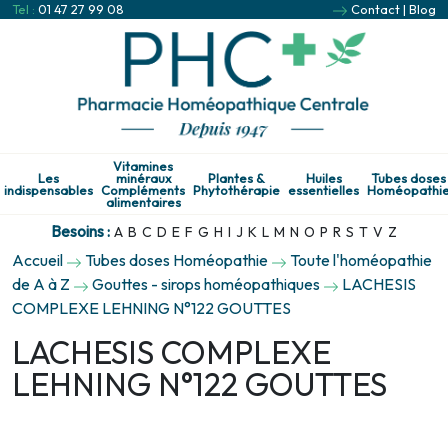
Tel :
01 47 27 99 08
Contact
|
Blog
Vitamines
Les
minéraux
Plantes &
Huiles
Tubes doses
indispensables
Compléments
Phytothérapie
essentielles
Homéopathi
alimentaires
Besoins :
A
B
C
D
E
F
G
H
I
J
K
L
M
N
O
P
R
S
T
V
Z
Accueil
Tubes doses Homéopathie
Toute l'homéopathie
de A à Z
Gouttes - sirops homéopathiques
LACHESIS
COMPLEXE LEHNING N°122 GOUTTES
LACHESIS COMPLEXE
LEHNING N°122 GOUTTES