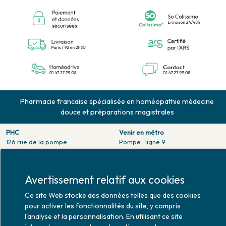
Pharmacie francaise spécialisée en homéopathie médecine
douce et préparations magistrales
PHC
Venir en métro
126 rue de la pompe
Pompe : ligne 9.
75116 PARIS
Trocadero : ligne 6/9.
Tél. 01 47 27 99 08
Victor hugo : ligne 2.
Fax. 01 47 55 03 61
Avertissement relatif aux cookies
Venir en bus
Horaires d'ouverture
Jean Monet : ligne 52.
Ce site Web stocke des données telles que des cookies
Lundi : 10h30 - 20h00
pour activer les fonctionnalités du site, y compris
Mardi au vendredi : 9h00 -
l'analyse et la personnalisation. En utilisant ce site
20h00