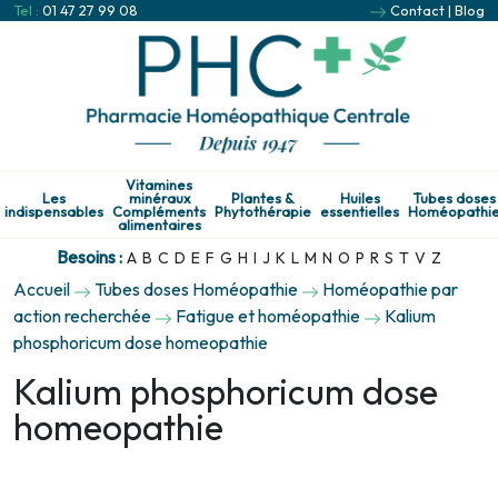
Tel :
01 47 27 99 08
Contact
|
Blog
Vitamines
Les
minéraux
Plantes &
Huiles
Tubes doses
indispensables
Compléments
Phytothérapie
essentielles
Homéopathi
alimentaires
Besoins :
A
B
C
D
E
F
G
H
I
J
K
L
M
N
O
P
R
S
T
V
Z
Accueil
Tubes doses Homéopathie
Homéopathie par
action recherchée
Fatigue et homéopathie
Kalium
phosphoricum dose homeopathie
Kalium phosphoricum dose
homeopathie