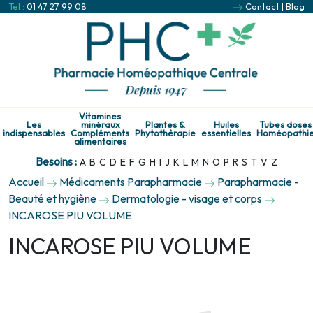
Tel :
01 47 27 99 08
Contact
|
Blog
Vitamines
Les
minéraux
Plantes &
Huiles
Tubes doses
indispensables
Compléments
Phytothérapie
essentielles
Homéopathi
alimentaires
Besoins :
A
B
C
D
E
F
G
H
I
J
K
L
M
N
O
P
R
S
T
V
Z
Accueil
Médicaments Parapharmacie
Parapharmacie -
Beauté et hygiène
Dermatologie - visage et corps
INCAROSE PIU VOLUME
INCAROSE PIU VOLUME