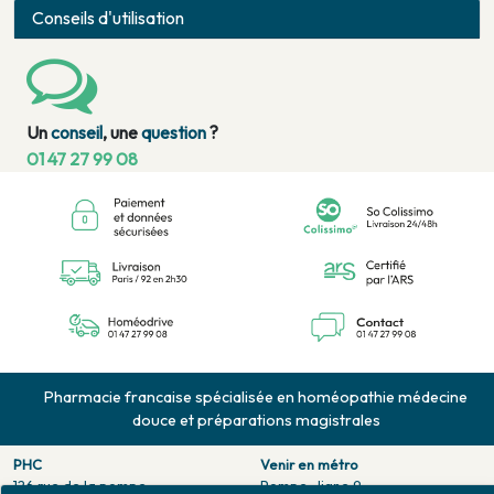
Conseils d'utilisation
Un
conseil
, une
question
?
01 47 27 99 08
Pharmacie francaise spécialisée en homéopathie médecine
douce et préparations magistrales
PHC
Venir en métro
126 rue de la pompe
Pompe : ligne 9.