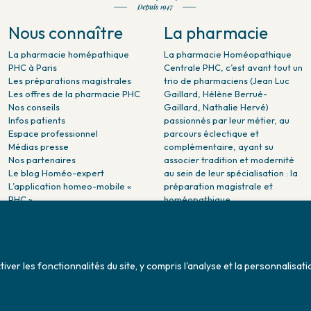
Nous connaître
La pharmacie
La pharmacie homépathique
La pharmacie Homéopathique
PHC à Paris
Centrale PHC, c’est avant tout un
Les préparations magistrales
trio de pharmaciens (Jean Luc
Les offres de la pharmacie PHC
Gaillard, Hélène Berrué-
Nos conseils
Gaillard, Nathalie Hervé)
Infos patients
passionnés par leur métier, au
Espace professionnel
parcours éclectique et
Médias presse
complémentaire, ayant su
Nos partenaires
associer tradition et modernité
Le blog Homéo-expert
au sein de leur spécialisation : la
L’application homeo-mobile «
préparation magistrale et
PHC »
homéopathique.
La pharmacie PHC dans la
presse
Pharmacie citoyenne :
Association Maladies Foie
er les fonctionnalités du site, y compris l'analyse et la personnalisati
Enfants - AMFE
Conditions générales de ventes