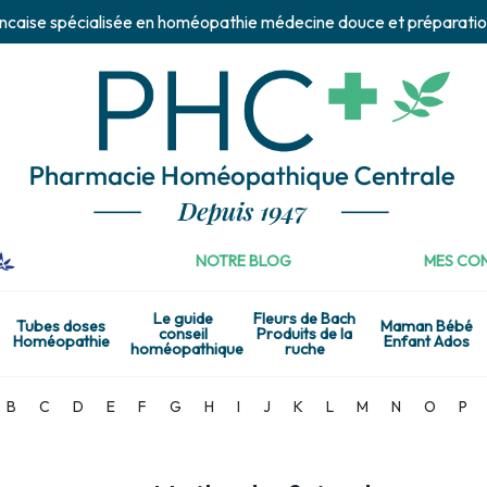
ncaise spécialisée en homéopathie médecine douce et préparatio
NOTRE BLOG
MES CON
Le guide
Fleurs de Bach
Tubes doses
Maman Bébé
conseil
Produits de la
Homéopathie
Enfant Ados
homéopathique
ruche
B
C
D
E
F
G
H
I
J
K
L
M
N
O
P