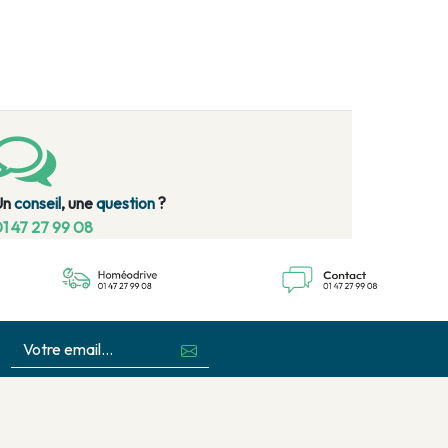
Un
conseil
, une
question
?
1 47 27 99 08