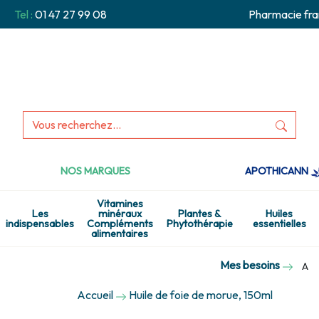
Tel :
01 47 27 99 08
Pharmacie fra
NOS MARQUES
APOTHICANN
Vitamines
Les
minéraux
Plantes &
Huiles
indispensables
Compléments
Phytothérapie
essentielles
alimentaires
Mes besoins
A
Accueil
Huile de foie de morue, 150ml