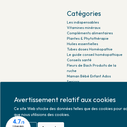
Catégories
Les indispensables
Vitamines minéraux
Compléments alimentaires
Plantes & Phytothérapie
Huiles essentielles
Tubes doses Homéopathie
Le guide conseil homéopathique
Conseils santé
Fleurs de Bach Produits de la
ruche
Maman Bébé Enfant Ados
Seniors
Beauté naturelle
Minceur Détox Sport
Avertissement relatif aux cookies
Médicaments Parapharmacie
Ce site Web stocke des données telles que des cookies pour activ
que nous utilisions des cookies.