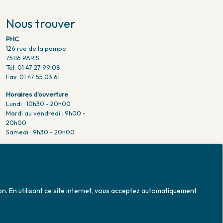
Nous trouver
PHC
126 rue de la pompe
75116 PARIS
Tél. 01 47 27 99 08
Fax. 01 47 55 03 61
Horaires d'ouverture
Lundi : 10h30 - 20h00
Mardi au vendredi : 9h00 -
20h00
Samedi : 9h30 - 20h00
Venir en métro
Pompe : ligne 9.
Trocadero : ligne 6/9.
Victor hugo : ligne 2.
on. En utilisant ce site internet, vous acceptez automatiquement
Venir en bus
Jean Monet : ligne 52.