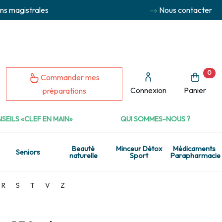
ns magistrales
Nous contacter
0
Commander mes
Connexion
Panier
préparations
SEILS «CLEF EN MAIN»
QUI SOMMES-NOUS ?
Beauté
Minceur Détox
Médicaments
Seniors
naturelle
Sport
Parapharmacie
R
S
T
V
Z