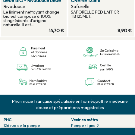
bébé BIO - Rivadouce bébé
CREME 125ml
Rivadouce
Saforelle
Le liniment nettoyant change
SAFORELLE PED LAIT CR
bio est composé à 100%
TB125ML1...
d’ingrédients d’origine
naturelle. Il est...
14,70 €
8,90 €
Pharmacie francaise spécialisée en homéopathie médecine
douce et préparations magistrales
PHC
Venir en métro
126 rue de la pompe
Pompe : ligne 9.
75116 PARIS
Trocadero : ligne 6/9.