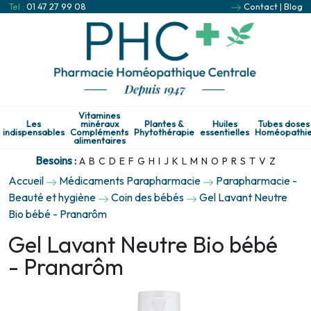
Tel :
01 47 27 99 08
Contact
|
Blog
Vitamines
Les
minéraux
Plantes &
Huiles
Tubes doses
indispensables
Compléments
Phytothérapie
essentielles
Homéopathi
alimentaires
Besoins :
A
B
C
D
E
F
G
H
I
J
K
L
M
N
O
P
R
S
T
V
Z
Accueil
Médicaments Parapharmacie
Parapharmacie -
Beauté et hygiène
Coin des bébés
Gel Lavant Neutre
Bio bébé - Pranarôm
Gel Lavant Neutre Bio bébé
- Pranarôm