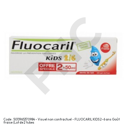
Code : 5013965370984 - Visuel non contractuel - FLUOCARIL KIDS 2-6 ans Goût
fraise (Lot de 2 tubes