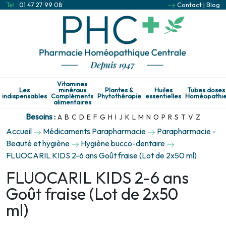
Tel :
01 47 27 99 08
Contact
|
Blog
Vitamines
Les
minéraux
Plantes &
Huiles
Tubes doses
indispensables
Compléments
Phytothérapie
essentielles
Homéopathi
alimentaires
Besoins :
A
B
C
D
E
F
G
H
I
J
K
L
M
N
O
P
R
S
T
V
Z
Accueil
Médicaments Parapharmacie
Parapharmacie -
Beauté et hygiène
Hygiène bucco-dentaire
FLUOCARIL KIDS 2-6 ans Goût fraise (Lot de 2x50 ml)
FLUOCARIL KIDS 2-6 ans
Goût fraise (Lot de 2x50
ml)