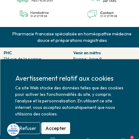
Pharmacie francaise spécialisée en homéopathie médecine
douce et préparations magistrales
PHC
Venir en métro
126 rue de la pompe
Pompe : ligne 9.
75116 PARIS
Trocadero : ligne 6/9.
Tél. 01 47 27 99 08
Victor hugo : ligne 2.
Avertissement relatif aux cookies
Fax. 01 47 55 03 61
Venir en bus
Horaires d'ouverture
Ce site Web stocke des données telles que des cookies
Jean Monet : ligne 52.
Lundi : 10h30 - 20h00
pour activer les fonctionnalités du site, y compris
Mardi au vendredi : 9h00 -
l'analyse et la personnalisation. En utilisant ce site
20h00
internet, vous acceptez automatiquement que nous
Samedi : 9h30 - 20h00
utilisions des cookies.
Refuser
Accepter
0