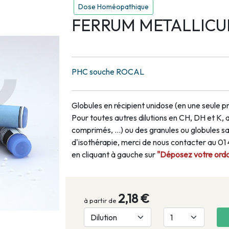
Dose Homéopathique
FERRUM METALLICUM
PHC souche ROCAL
Globules en récipient unidose (en une seule pr
Pour toutes autres dilutions en CH, DH et K, 
comprimés, …) ou des granules ou globules san
d'isothérapie, merci de nous contacter au 0
en cliquant à gauche sur
"Déposez votre ordon
2,18 €
à partir de