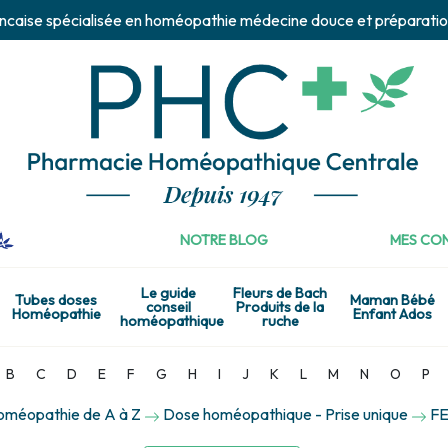
ncaise spécialisée en homéopathie médecine douce et préparatio
NOTRE BLOG
MES CON
Le guide
Fleurs de Bach
Tubes doses
Maman Bébé
conseil
Produits de la
Homéopathie
Enfant Ados
homéopathique
ruche
B
C
D
E
F
G
H
I
J
K
L
M
N
O
P
homéopathie de A à Z
Dose homéopathique - Prise unique
FE