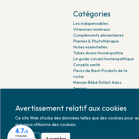
Catégories
Les indispensables
Vitamines minéraux
Compléments alimentaires
Plantes & Phytothérapie
Huiles essentielles
Tubes doses Homéopathie
Le guide conseil homéopathique
Conseils santé
Fleurs de Bach Produits de la
ruche
Maman Bébé Enfant Ados
Seniors
Beauté naturelle
Minceur Détox Sport
Avertissement relatif aux cookies
Médicaments Parapharmacie
Ce site Web stocke des données telles que des cookies pour activ
que nous utilisions des cookies.
Refuser
Accepter