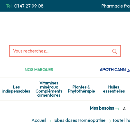
Tel :
01 47 27 99 08
Pharmacie fra
NOS MARQUES
APOTHICANN
Vitamines
Les
minéraux
Plantes &
Huiles
indispensables
Compléments
Phytothérapie
essentielles
alimentaires
Mes besoins
A
Accueil
Tubes doses Homéopathie
Toute l'