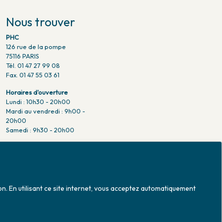
Nous trouver
PHC
126 rue de la pompe
75116 PARIS
Tél. 01 47 27 99 08
Fax. 01 47 55 03 61
Horaires d'ouverture
Lundi : 10h30 - 20h00
Mardi au vendredi : 9h00 -
20h00
Samedi : 9h30 - 20h00
Venir en métro
Pompe : ligne 9.
Trocadero : ligne 6/9.
Victor hugo : ligne 2.
on. En utilisant ce site internet, vous acceptez automatiquement
Venir en bus
Jean Monet : ligne 52.