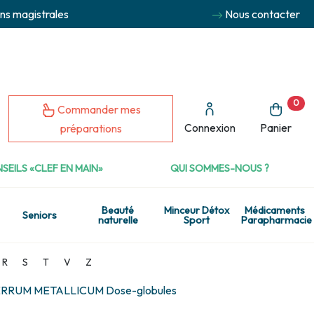
ns magistrales
Nous contacter
0
Commander mes
Connexion
Panier
préparations
SEILS «CLEF EN MAIN»
QUI SOMMES-NOUS ?
Beauté
Minceur Détox
Médicaments
Seniors
naturelle
Sport
Parapharmacie
R
S
T
V
Z
RRUM METALLICUM Dose-globules