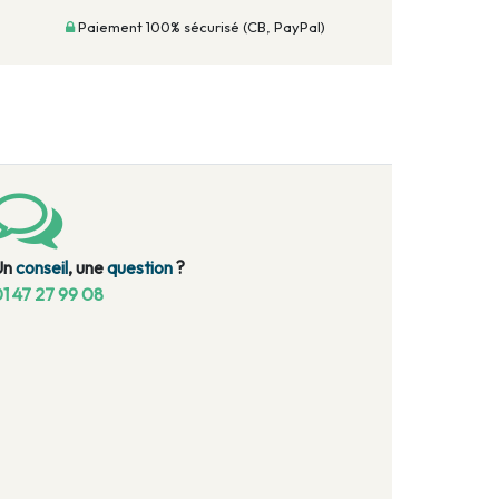
Paiement 100% sécurisé (CB, PayPal)
Un
conseil
, une
question
?
1 47 27 99 08