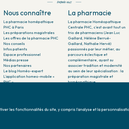
Nous connaître
La pharmacie
La pharmacie homépathique
La pharmacie Homéopathique
PHC à Paris
Centrale PHC, c’est avant tout un
Les préparations magistrales
trio de pharmaciens (Jean Luc
Les offres de la pharmacie PHC
Gaillard, Hélène Berrué-
Nos conseils
Gaillard, Nathalie Hervé)
Infos patients
passionnés par leur métier, au
Espace professionnel
parcours éclectique et
Médias presse
complémentaire, ayant su
Nos partenaires
associer tradition et modernité
Le blog Homéo-expert
au sein de leur spécialisation : la
L’application homeo-mobile «
préparation magistrale et
PHC »
homéopathique.
La pharmacie PHC dans la
presse
Pharmacie citoyenne :
Association Maladies Foie
er les fonctionnalités du site, y compris l'analyse et la personnalisati
Enfants - AMFE
Conditions générales de ventes