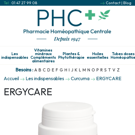
Tel :
01 47 27 99 08
Contact
|
Blog
Vitamines
Les
minéraux
Plantes &
Huiles
Tubes doses
indispensables
Compléments
Phytothérapie
essentielles
Homéopathi
alimentaires
Besoins :
A
B
C
D
E
F
G
H
I
J
K
L
M
N
O
P
R
S
T
V
Z
Accueil
Les indispensables
Curcuma
ERGYCARE
ERGYCARE