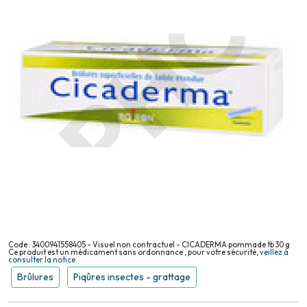
Code : 3400941558405 - Visuel non contractuel - CICADERMA pommade tb 30 g
Ce produit est un médicament sans ordonnance , pour votre sécurité,
veillez à
consulter la notice.
Brûlures
Piqûres insectes - grattage