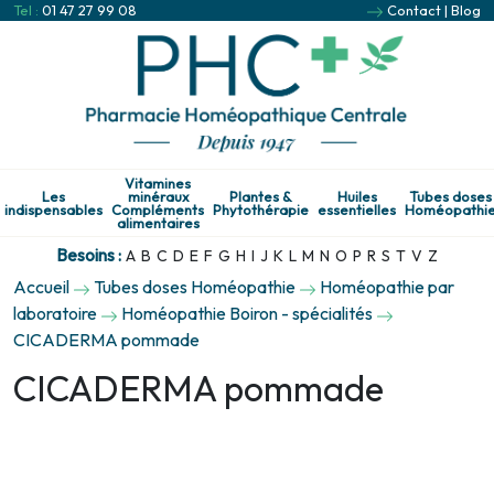
Tel :
01 47 27 99 08
Contact
|
Blog
Vitamines
Les
minéraux
Plantes &
Huiles
Tubes doses
indispensables
Compléments
Phytothérapie
essentielles
Homéopathi
alimentaires
Besoins :
A
B
C
D
E
F
G
H
I
J
K
L
M
N
O
P
R
S
T
V
Z
Accueil
Tubes doses Homéopathie
Homéopathie par
laboratoire
Homéopathie Boiron - spécialités
CICADERMA pommade
CICADERMA pommade