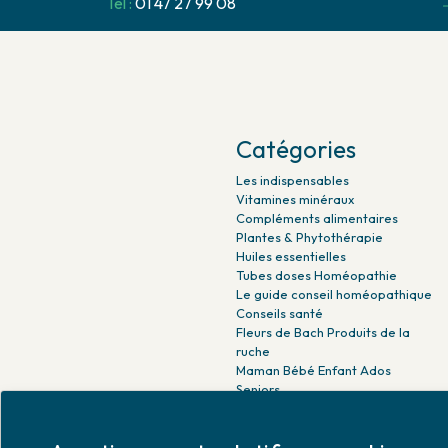
Tel :
01 47 27 99 08
Catégories
Les indispensables
Vitamines minéraux
Compléments alimentaires
Plantes & Phytothérapie
Huiles essentielles
Tubes doses Homéopathie
Le guide conseil homéopathique
Conseils santé
Fleurs de Bach Produits de la
ruche
Maman Bébé Enfant Ados
Seniors
Beauté naturelle
Minceur Détox Sport
Médicaments Parapharmacie