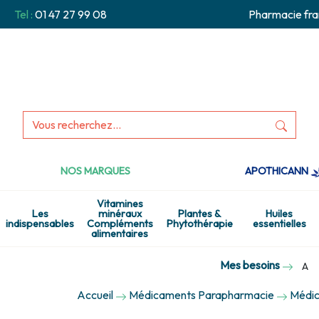
Tel :
01 47 27 99 08
Pharmacie fra
NOS MARQUES
APOTHICANN
Vitamines
Les
minéraux
Plantes &
Huiles
indispensables
Compléments
Phytothérapie
essentielles
alimentaires
Mes besoins
A
Accueil
Médicaments Parapharmacie
Médic