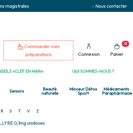
ns magistrales
Nous contacter
0
Commander mes
Connexion
Panier
préparations
SEILS «CLEF EN MAIN»
QUI SOMMES-NOUS ?
Beauté
Minceur Détox
Médicaments
Seniors
naturelle
Sport
Parapharmacie
R
S
T
V
Z
LYRE 0,1mg unidoses