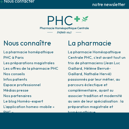
Nous contacter
notre newsletter
Nous connaître
La pharmacie
La pharmacie homépathique
La pharmacie Homéopathique
PHC à Paris
Centrale PHC, c’est avant tout un
Les préparations magistrales
trio de pharmaciens (Jean Luc
Les offres de la pharmacie PHC
Gaillard, Hélène Berrué-
Nos conseils
Gaillard, Nathalie Hervé)
Infos patients
passionnés par leur métier, au
Espace professionnel
parcours éclectique et
Médias presse
complémentaire, ayant su
Nos partenaires
associer tradition et modernité
Le blog Homéo-expert
au sein de leur spécialisation : la
L’application homeo-mobile «
préparation magistrale et
PHC »
homéopathique.
La pharmacie PHC dans la
presse
Pharmacie citoyenne :