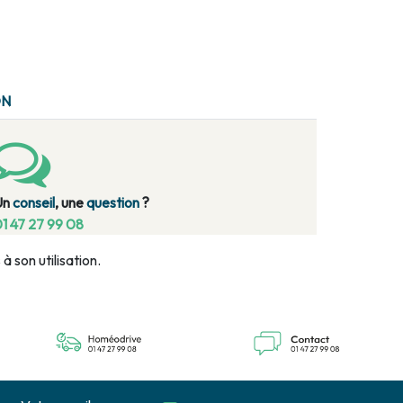
ON
Un
conseil
, une
question
?
1 47 27 99 08
 son utilisation.