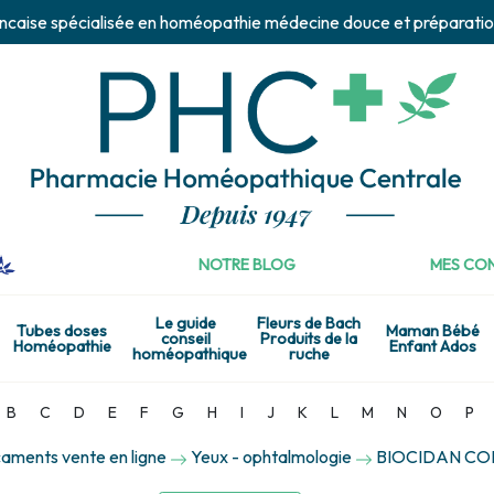
ncaise spécialisée en homéopathie médecine douce et préparatio
NOTRE BLOG
MES CON
Le guide
Fleurs de Bach
Tubes doses
Maman Bébé
conseil
Produits de la
Homéopathie
Enfant Ados
homéopathique
ruche
B
C
D
E
F
G
H
I
J
K
L
M
N
O
P
aments vente en ligne
Yeux - ophtalmologie
BIOCIDAN COL