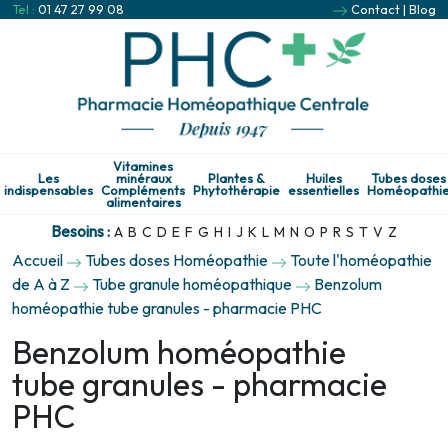
Tel :
01 47 27 99 08
Contact
|
Blog
Vitamines
Les
minéraux
Plantes &
Huiles
Tubes doses
indispensables
Compléments
Phytothérapie
essentielles
Homéopathi
alimentaires
Besoins :
A
B
C
D
E
F
G
H
I
J
K
L
M
N
O
P
R
S
T
V
Z
Accueil
Tubes doses Homéopathie
Toute l'homéopathie
de A à Z
Tube granule homéopathique
Benzolum
homéopathie tube granules - pharmacie PHC
Benzolum homéopathie
tube granules - pharmacie
PHC