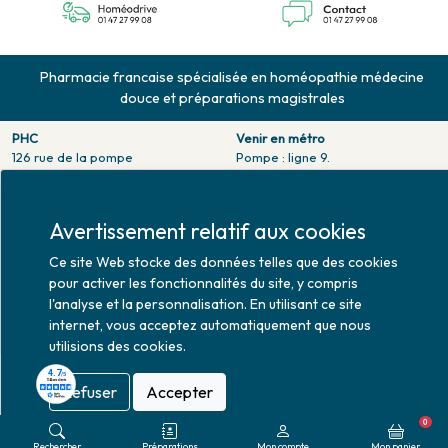
Pharmacie francaise spécialisée en homéopathie médecine
douce et préparations magistrales
PHC
Venir en métro
126 rue de la pompe
Pompe : ligne 9.
75116 PARIS
Trocadero : ligne 6/9.
Tél. 01 47 27 99 08
Victor hugo : ligne 2.
Fax. 01 47 55 03 61
Avertissement relatif aux cookies
Venir en bus
Horaires d'ouverture
Jean Monet : ligne 52.
Ce site Web stocke des données telles que des cookies
Lundi : 10h30 - 20h00
pour activer les fonctionnalités du site, y compris
Mardi au vendredi : 9h00 -
l'analyse et la personnalisation. En utilisant ce site
20h00
internet, vous acceptez automatiquement que nous
Samedi : 9h30 - 20h00
utilisions des cookies.
Refuser
Accepter
Mise à jour le 08/08/2026 © 2026
0
Rechercher
Préparations
Mon compte
Mon panier