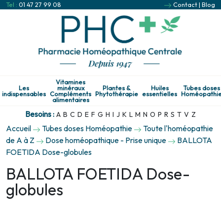
Tel :
01 47 27 99 08
Contact
|
Blog
Vitamines
Les
minéraux
Plantes &
Huiles
Tubes doses
indispensables
Compléments
Phytothérapie
essentielles
Homéopathi
alimentaires
Besoins :
A
B
C
D
E
F
G
H
I
J
K
L
M
N
O
P
R
S
T
V
Z
Accueil
Tubes doses Homéopathie
Toute l'homéopathie
de A à Z
Dose homéopathique - Prise unique
BALLOTA
FOETIDA Dose-globules
BALLOTA FOETIDA Dose-
globules