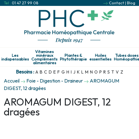
Tel :
01 47 27 99 08
Contact
|
Blog
Vitamines
Les
minéraux
Plantes &
Huiles
Tubes doses
indispensables
Compléments
Phytothérapie
essentielles
Homéopathi
alimentaires
Besoins :
A
B
C
D
E
F
G
H
I
J
K
L
M
N
O
P
R
S
T
V
Z
Accueil
Foie - Digestion - Draineur
AROMAGUM
DIGEST, 12 dragées
AROMAGUM DIGEST, 12
dragées