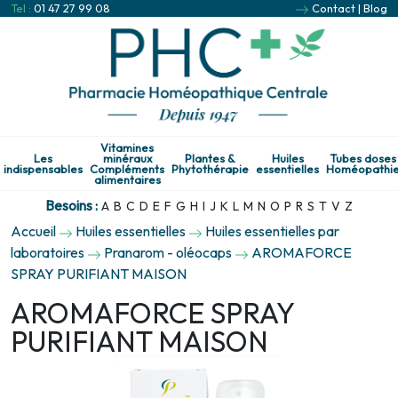
Tel :
01 47 27 99 08
Contact
|
Blog
Vitamines
Les
minéraux
Plantes &
Huiles
Tubes doses
indispensables
Compléments
Phytothérapie
essentielles
Homéopathi
alimentaires
Besoins :
A
B
C
D
E
F
G
H
I
J
K
L
M
N
O
P
R
S
T
V
Z
Accueil
Huiles essentielles
Huiles essentielles par
laboratoires
Pranarom - oléocaps
AROMAFORCE
SPRAY PURIFIANT MAISON
AROMAFORCE SPRAY
PURIFIANT MAISON