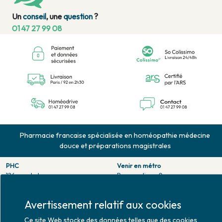
Un
conseil
, une
question
?
01 47 27 99 08
Pharmacie francaise spécialisée en homéopathie médecine
douce et préparations magistrales
PHC
Venir en métro
126 rue de la pompe
Pompe : ligne 9.
75116 PARIS
Trocadero : ligne 6/9.
Tél. 01 47 27 99 08
Victor hugo : ligne 2.
Avertissement relatif aux cookies
Fax. 01 47 55 03 61
Venir en bus
Ce site Web stocke des données telles que des cookies
Horaires d'ouverture