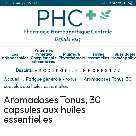
Tel :
01 47 27 99 08
Contact
|
Blog
Vitamines
Les
minéraux
Plantes &
Huiles
Tubes doses
indispensables
Compléments
Phytothérapie
essentielles
Homéopathi
alimentaires
Besoins :
A
B
C
D
E
F
G
H
I
J
K
L
M
N
O
P
R
S
T
V
Z
Accueil
Fatigue générale - tonus
Aromadoses Tonus, 30
capsules aux huiles essentielles
Aromadoses Tonus, 30
capsules aux huiles
essentielles