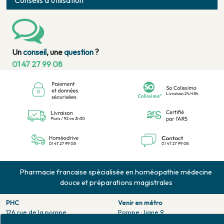
Conseils d'utilisation
Un
conseil
, une
question
?
01 47 27 99 08
Pharmacie francaise spécialisée en homéopathie médecine
douce et préparations magistrales
PHC
Venir en métro
126 rue de la pompe
Pompe : ligne 9.
75116 PARIS
Trocadero : ligne 6/9.