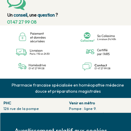
Un
conseil
, une
question
?
01 47 27 99 08
Pharmacie francaise spécialisée en homéopathie médecine
douce et préparations magistrales
PHC
Venir en métro
126 rue de la pompe
Pompe : ligne 9.
75116 PARIS
Trocadero : ligne 6/9.
Tél. 01 47 27 99 08
Victor hugo : ligne 2.
Fax. 01 47 55 03 61
Avertissement relatif aux cookies
Venir en bus