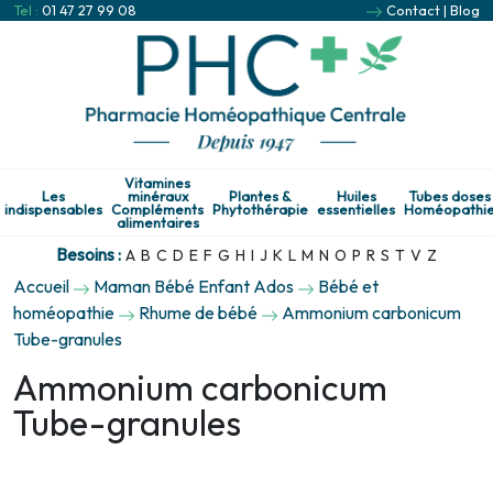
Tel :
01 47 27 99 08
Contact
|
Blog
Vitamines
Les
minéraux
Plantes &
Huiles
Tubes doses
indispensables
Compléments
Phytothérapie
essentielles
Homéopathi
alimentaires
Besoins :
A
B
C
D
E
F
G
H
I
J
K
L
M
N
O
P
R
S
T
V
Z
Accueil
Maman Bébé Enfant Ados
Bébé et
homéopathie
Rhume de bébé
Ammonium carbonicum
Tube-granules
Ammonium carbonicum
Tube-granules