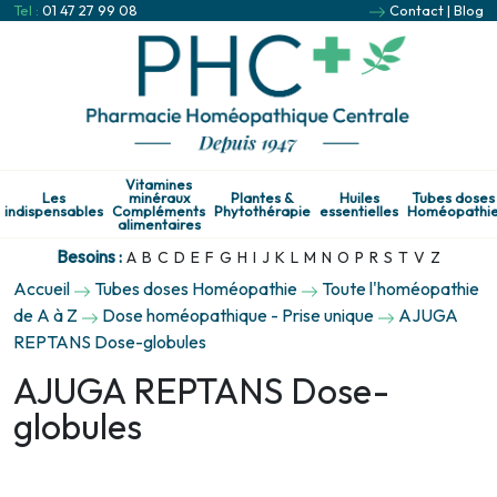
Tel :
01 47 27 99 08
Contact
|
Blog
Vitamines
Les
minéraux
Plantes &
Huiles
Tubes doses
indispensables
Compléments
Phytothérapie
essentielles
Homéopathi
alimentaires
Besoins :
A
B
C
D
E
F
G
H
I
J
K
L
M
N
O
P
R
S
T
V
Z
Accueil
Tubes doses Homéopathie
Toute l'homéopathie
de A à Z
Dose homéopathique - Prise unique
AJUGA
REPTANS Dose-globules
AJUGA REPTANS Dose-
globules