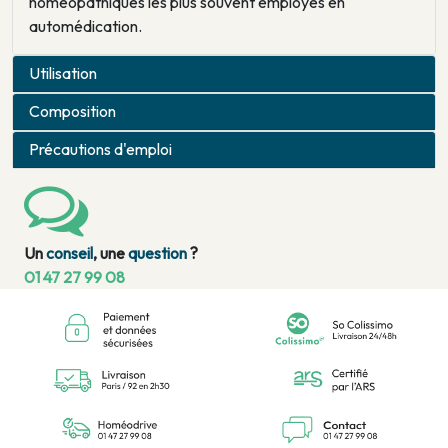
homéopathiques les plus souvent employés en
automédication.
Utilisation
Composition
Précautions d'emploi
Un
conseil
, une
question
?
01 47 27 99 08