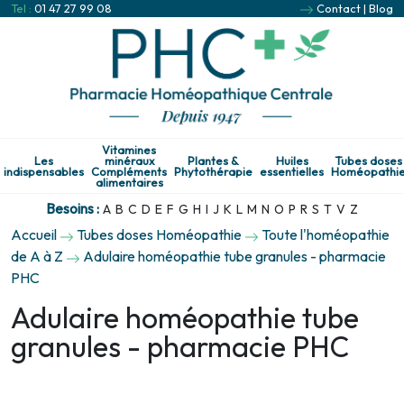
Tel :
01 47 27 99 08
Contact
|
Blog
Vitamines
Les
minéraux
Plantes &
Huiles
Tubes doses
indispensables
Compléments
Phytothérapie
essentielles
Homéopathi
alimentaires
Besoins :
A
B
C
D
E
F
G
H
I
J
K
L
M
N
O
P
R
S
T
V
Z
Accueil
Tubes doses Homéopathie
Toute l'homéopathie
de A à Z
Adulaire homéopathie tube granules - pharmacie
PHC
Adulaire homéopathie tube
granules - pharmacie PHC