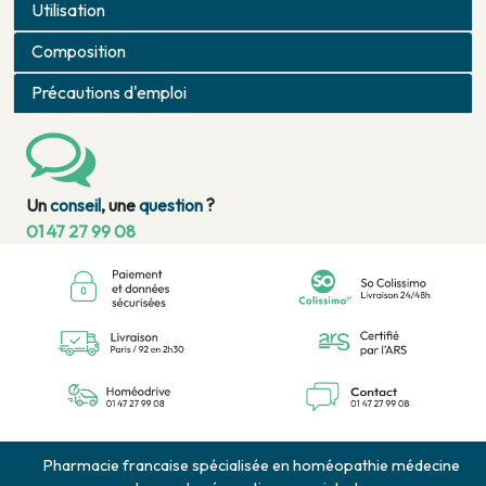
Utilisation
Composition
Précautions d'emploi
Un
conseil
, une
question
?
01 47 27 99 08
Pharmacie francaise spécialisée en homéopathie médecine