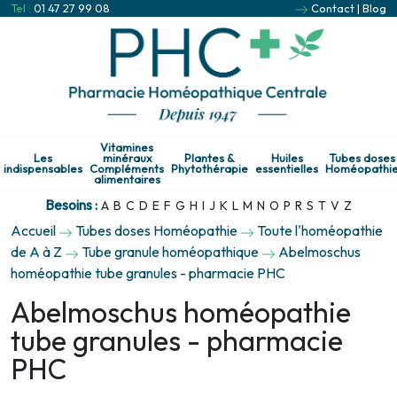
Tel :
01 47 27 99 08
Contact
|
Blog
Vitamines
Les
minéraux
Plantes &
Huiles
Tubes doses
indispensables
Compléments
Phytothérapie
essentielles
Homéopathi
alimentaires
Besoins :
A
B
C
D
E
F
G
H
I
J
K
L
M
N
O
P
R
S
T
V
Z
Accueil
Tubes doses Homéopathie
Toute l'homéopathie
de A à Z
Tube granule homéopathique
Abelmoschus
homéopathie tube granules - pharmacie PHC
Abelmoschus homéopathie
tube granules - pharmacie
PHC