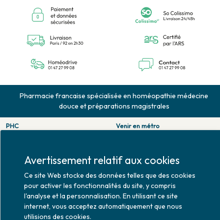
Pharmacie francaise spécialisée en homéopathie médecine
douce et préparations magistrales
PHC
Venir en métro
126 rue de la pompe
Pompe : ligne 9.
75116 PARIS
Trocadero : ligne 6/9.
Tél. 01 47 27 99 08
Victor hugo : ligne 2.
Avertissement relatif aux cookies
Fax. 01 47 55 03 61
Venir en bus
Ce site Web stocke des données telles que des cookies
Horaires d'ouverture
Jean Monet : ligne 52.
pour activer les fonctionnalités du site, y compris
Lundi : 10h30 - 20h00
l'analyse et la personnalisation. En utilisant ce site
Mardi au vendredi : 9h00 -
internet, vous acceptez automatiquement que nous
20h00
utilisions des cookies.
Samedi : 9h30 - 20h00