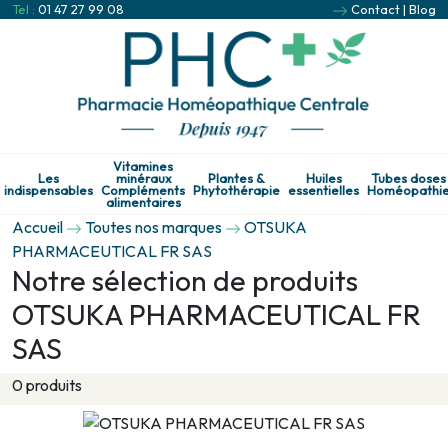
Tel :
01 47 27 99 08
Contact
|
Blog
Vitamines
Les
minéraux
Plantes &
Huiles
Tubes doses
indispensables
Compléments
Phytothérapie
essentielles
Homéopathi
alimentaires
Accueil
Toutes nos marques
OTSUKA
PHARMACEUTICAL FR SAS
Notre sélection de produits
OTSUKA PHARMACEUTICAL FR
SAS
0 produits