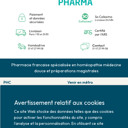
Pharmacie francaise spécialisée en homéopathie médecine
douce et préparations magistrales
PHC
Venir en métro
126 rue de la pompe
Pompe : ligne 9.
75116 PARIS
Trocadero : ligne 6/9.
Tél. 01 47 27 99 08
Victor hugo : ligne 2.
Avertissement relatif aux cookies
Fax. 01 47 55 03 61
Venir en bus
Ce site Web stocke des données telles que des cookies
Horaires d'ouverture
Jean Monet : ligne 52.
pour activer les fonctionnalités du site, y compris
Lundi : 10h30 - 20h00
l'analyse et la personnalisation. En utilisant ce site
Mardi au vendredi : 9h00 -