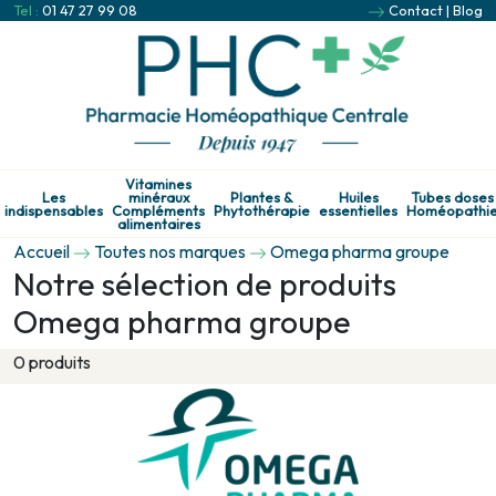
Tel :
01 47 27 99 08
Contact
|
Blog
Vitamines
Les
minéraux
Plantes &
Huiles
Tubes doses
indispensables
Compléments
Phytothérapie
essentielles
Homéopathi
alimentaires
Accueil
Toutes nos marques
Omega pharma groupe
Notre sélection de produits
Omega pharma groupe
0 produits